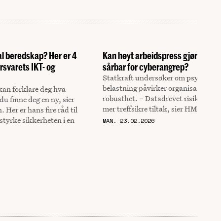
al beredskap? Her er 4
Kan høyt arbeidspress gjøre bedr
rsvarets IKT- og
sårbar for cyberangrep?
Statkraft undersøker om psykososi
belastning påvirker organisasjonens
 kan forklare deg hva
robusthet. – Datadrevet risikostyrin
 du finne deg en ny, sier
mer treffsikre tiltak, sier HMS-direk
Her er hans fire råd til
styrke sikkerheten i en
MAN. 23.02.2026