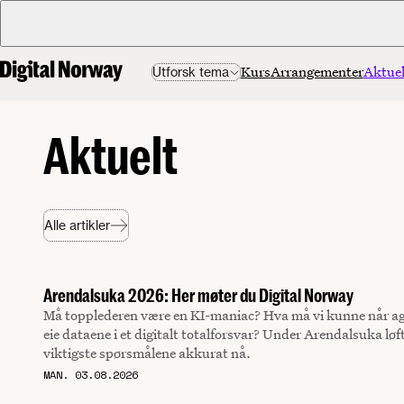
Kurs
Arrangementer
Aktuel
Utforsk tema
Aktuelt
Alle artikler
Arendalsuka 2026: Her møter du Digital Norway
Må topplederen være en KI-maniac? Hva må vi kunne når ag
eie dataene i et digitalt totalforsvar? Under Arendalsuka lø
viktigste spørsmålene akkurat nå.
MAN. 03.08.2026