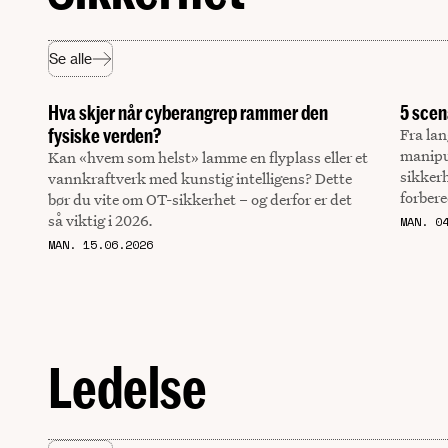
Se alle
Hva skjer når cyberangrep rammer den
5 scen
fysiske verden?
Fra lan
manipul
Kan «hvem som helst» lamme en flyplass eller et
sikkerh
vannkraftverk med kunstig intelligens? Dette
forbere
bør du vite om OT-sikkerhet – og derfor er det
så viktig i 2026.
MAN. 0
MAN. 15.06.2026
Ledelse