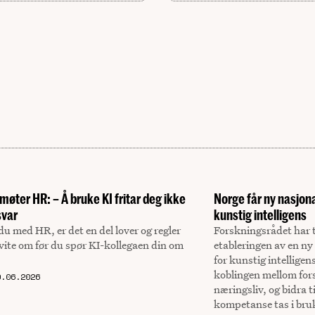
 møter HR: – Å bruke KI fritar deg ikke
Norge får ny nasjon
svar
kunstig intelligens
du med HR, er det en del lover og regler
Forskningsrådet har ti
vite om før du spør KI-kollegaen din om
etableringen av en ny
for kunstig intelligen
koblingen mellom fors
9.06.2026
næringsliv, og bidra t
kompetanse tas i bru