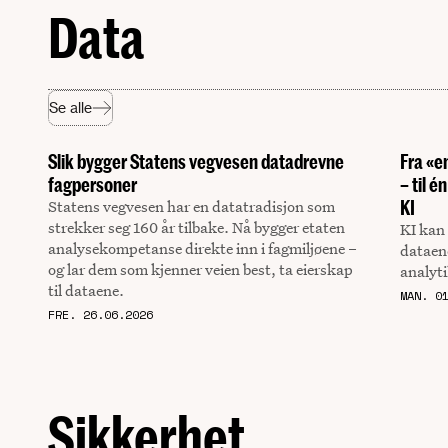
Data
Se alle
Slik bygger Statens vegvesen datadrevne
Fra «e
fagpersoner
– til 
Statens vegvesen har en datatradisjon som
KI
strekker seg 160 år tilbake. Nå bygger etaten
KI kan
analysekompetanse direkte inn i fagmiljøene –
dataene
og lar dem som kjenner veien best, ta eierskap
analyt
til dataene.
MAN. 0
FRE. 26.06.2026
Sikkerhet