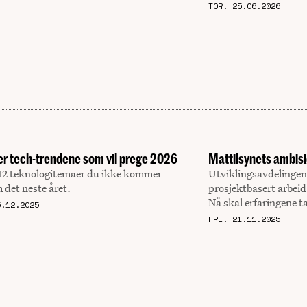
TOR. 25.06.2026
er tech-trendene som vil prege 2026
Mattilsynets ambisi
 12 teknologi­temaer du ikke kommer
Utviklingsavdelingen 
 det neste året.
prosjektbasert arbeid 
Nå skal erfaringene ta
5.12.2025
FRE. 21.11.2025