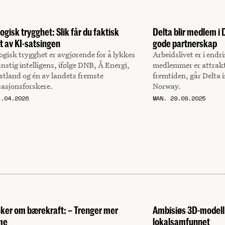
ogisk trygghet: Slik får du faktisk
Delta blir medlem i 
ut av KI-satsingen
gode partnerskap
gisk trygghet er avgjørende for å lykkes
Arbeidslivet er i endri
stig intelligens, ifølge DNB, Å Energi,
medlemmer er attrakt
stland og én av landets fremste
fremtiden, går Delta 
sasjonsforskere.
Norway.
7.04.2026
MAN. 29.09.2025
sker om bærekraft: – Trenger mer
Ambisiøs 3D-modell 
me
lokalsamfunnet