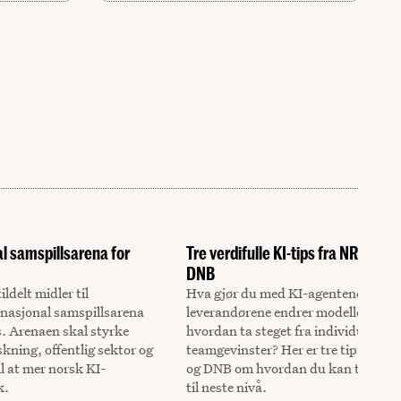
al samspillsarena for
Tre verdifulle KI-tips fra NRK, Equ
DNB
ldelt midler til
Hva gjør du med KI-agentene når
 nasjonal samspillsarena
leverandørene endrer modellegensk
s. Arenaen skal styrke
hvordan ta steget fra individuell verd
kning, offentlig sektor og
teamgevinster? Her er tre tips fra 
il at mer norsk KI-
og DNB om hvordan du kan ta arbei
k.
til neste nivå.