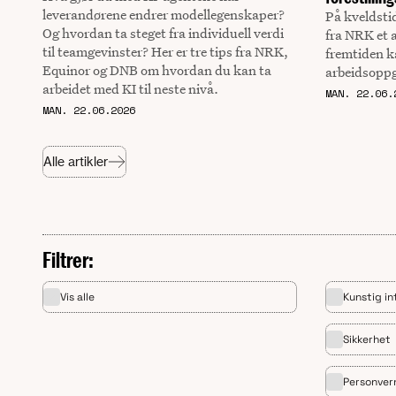
leverandørene endrer modellegenskaper?
På kveldsti
Og hvordan ta steget fra individuell verdi
fra NRK et 
til teamgevinster? Her er tre tips fra NRK,
fremtiden k
Equinor og DNB om hvordan du kan ta
arbeidsopp
arbeidet med KI til neste nivå.
MAN. 22.06.
MAN. 22.06.2026
Alle artikler
Filtrer:
Vis alle
Kunstig in
Sikkerhet
Personver