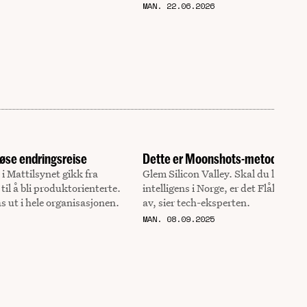
MAN. 22.06.2026
øse endringsreise
Dette er Moonshots-metoden
i Mattilsynet gikk fra
Glem Silicon Valley. Skal du lykkes
til å bli produktorienterte.
intelligens i Norge, er det Flåklypa 
s ut i hele organisasjonen.
av, sier tech-eksperten.
MAN. 08.09.2025