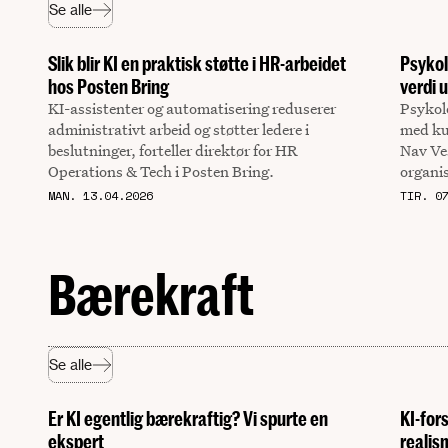
Se alle
Slik blir KI en praktisk støtte i HR-arbeidet
Psykol
hos Posten Bring
verdi 
KI-assistenter og automatisering reduserer
Psykolo
administrativt arbeid og støtter ledere i
med kun
beslutninger, forteller direktør for HR
Nav Ve
Operations & Tech i Posten Bring.
organi
MAN. 13.04.2026
TIR. 0
Bærekraft
Se alle
Er KI egentlig bærekraftig? Vi spurte en
KI-for
ekspert
realis