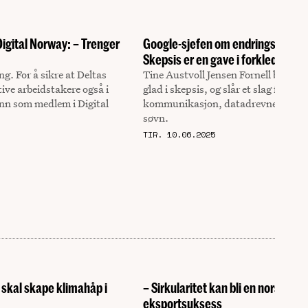
Digital Norway: – Trenger
Google-sjefen om endringsledelse
Skepsis er en gave i forkledning
ng. For å sikre at Deltas
Tine Austvoll Jensen Fornell blir ba
ive arbeidstakere også i
glad i skepsis, og slår et slag for god
inn som medlem i Digital
kommunikasjon, datadrevne endrin
søvn.
TIR. 10.06.2025
skal skape klimahåp i
– Sirkularitet kan bli en norsk
eksportsuksess