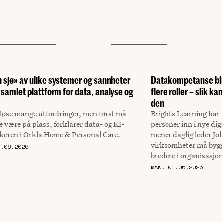
n sjø» av ulike systemer og sannheter
Datakompetanse blir
én samlet plattform for data, analyse og
flere roller – slik 
den
 løse mange utfordringer, men først må
Brights Learning har
 være på plass, forklarer data- og KI-
personer inn i nye di
ikeren i Orkla Home & Personal Care.
mener daglig leder Jo
virksomheter må by
1.06.2026
bredere i organisasjo
MAN. 01.06.2026