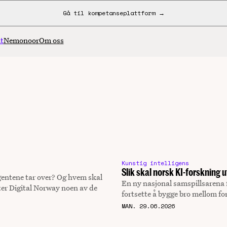
Gå til kompetanseplattform →
t
Nemonoor
Om oss
Kunstig intelligens
Slik skal norsk KI-forskning 
entene tar over? Og hvem skal
En ny nasjonal samspillsarena f
fter Digital Norway noen av de
fortsette å bygge bro mellom f
MAN. 29.06.2026