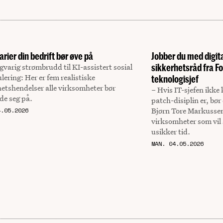
arier din bedrift bør øve på
Jobber du med digit
gvarig strømbrudd til KI-assistert sosial
sikkerhetsråd fra Fo
ering: Her er fem realistiske
teknologisjef
etshendelser alle virksomheter bør
– Hvis IT-sjefen ikke
de seg på.
patch-disiplin er, bør
Bjørn Tore Markussen. 
4.05.2026
virksomheter som vil 
usikker tid.
MAN. 04.05.2026