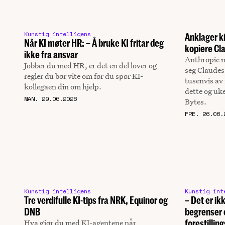
Kunstig intelligens
Anklager ki
Når KI møter HR: – Å bruke KI fritar deg
kopiere Cl
ikke fra ansvar
Anthropic m
Jobber du med HR, er det en del lover og
seg Claude
regler du bør vite om før du spør KI-
tusenvis av
kollegaen din om hjelp.
dette og uk
MAN. 29.06.2026
Bytes.
FRE. 26.06.
Kunstig intelligens
Kunstig int
Tre verdifulle KI-tips fra NRK, Equinor og
– Det er i
DNB
begrenser o
Hva gjør du med KI-agentene når
forestillin