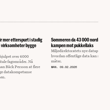
 mer etterspurt i stadig
Sommeren da 43 000 nordmenn f
kan virksomheter bygge
kampen mot pukkellaks
Miljødirektoratets nye dataplattfor
hvordan offentlige data kan skape v
 hjulpet over 6000
måter.
gitale fagområder. Nå
han Bäck Persson at flere
MAN. 09.02.2026
gge datakompetanse
nen.