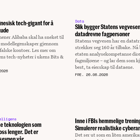
Data
nesisk tech-gigant for å
Slik bygger Statens vegvese
aude
datadrevne fagpersoner
ener Alibaba skal ha sneket til
Statens vegvesen har en datat
s modellegenskaper gjennom
strekker seg 160 år tilbake. Nå
 falske kontoer. Les mer om
etaten analysekompetanse direk
ens tech-nyheter i ukens Bits &
fagmiljøene – og lar dem som k
best, ta eierskap til dataene.
2026
FRE. 26.06.2026
elligens
Inne i FBIs hemmelige trenin
kke teknologien som
Simulerer realistiske cybera
ss lenger. Det er
Det ser ut som en liten amerik
gsevnen vår