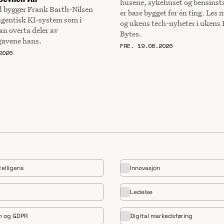
husene, sykehuset og bensinst
d bygger Frank Barth-Nilsen
er bare bygget for én ting. Les 
agentisk KI-system som i
og ukens tech-nyheter i ukens 
an overta deler av
Bytes.
gavene hans.
FRE. 19.06.2026
2026
telligens
Innovasjon
Ledelse
n og GDPR
Digital markedsføring