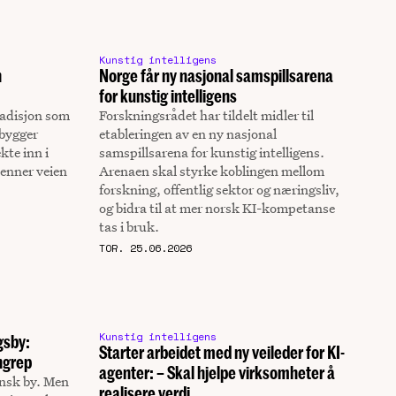
Kunstig intelligens
n
Norge får ny nasjonal samspillsarena
for kunstig intelligens
radisjon som
Forskningsrådet har tildelt midler til
 bygger
etableringen av en ny nasjonal
te inn i
samspillsarena for kunstig intelligens.
jenner veien
Arenaen skal styrke koblingen mellom
forskning, offentlig sektor og næringsliv,
og bidra til at mer norsk KI-kompetanse
tas i bruk.
TOR. 25.06.2026
Kunstig intelligens
gsby:
Starter arbeidet med ny veileder for KI-
ngrep
agenter: – Skal hjelpe virksomheter å
ansk by. Men
realisere verdi