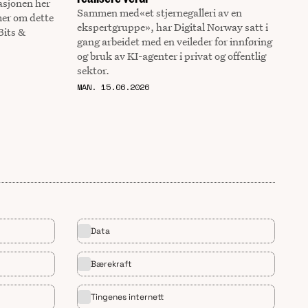
asjonen her
Sammen med«et stjernegalleri av en
mer om dette
ekspertgruppe», har Digital Norway satt i
Bits &
gang arbeidet med en veileder for innføring
og bruk av KI-agenter i privat og offentlig
sektor.
MAN. 15.06.2026
Data
Bærekraft
Tingenes internett