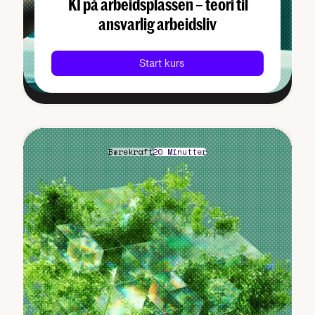
KI på arbeids­plassen – teori til
ansvarlig arbeidsliv
Start kurs
Bærekraft
20 Minutter