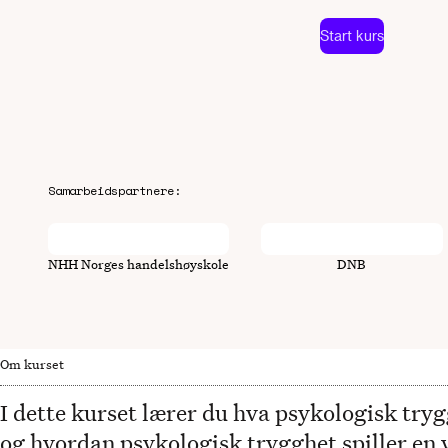
Start kurs
Samarbeidspartnere:
NHH Norges handelshøyskole
DNB
Om kurset
I dette kurset lærer du hva psykologisk tryg
og hvordan psykologisk trygghet spiller en v