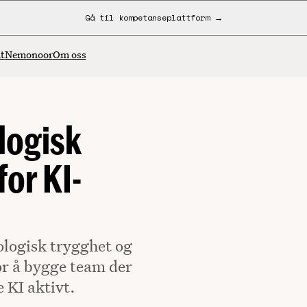
Gå til kompetanseplattform →
t
Nemonoor
Om oss
logisk
for KI-
logisk trygghet og
for å bygge team der
e KI aktivt.