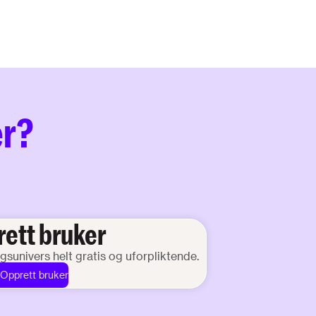
er?
ett bruker
ingsunivers helt gratis og uforpliktende.
Opprett bruker