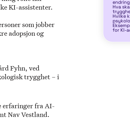
endring
uke KI-assistenter.
Hva ska
trygghe
Hvilke 
psykolo
ersoner som jobber
Eksempl
for KI-
kre adopsjon og
Bård Fyhn, ved
ologisk trygghet – i
e erfaringer fra AI-
mt Nav Vestland.