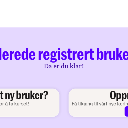
lerede registrert bruk
Da er du klar!
t ny bruker?
Oppr
or å ta kurset!
Få tilgang til vårt nye lær