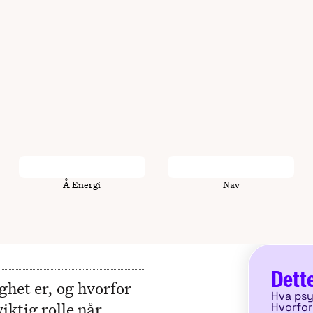
Å Energi
Nav
Dette
ghet er, og hvorfor
Hva psy
iktig rolle når
Hvorfor 