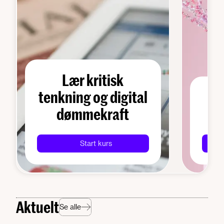
Lær kritisk
tenkning og digital
H
dømmekraft
Start kurs
Aktuelt
Se alle
Arendalsuka 2026: Her møter du Digital Norway