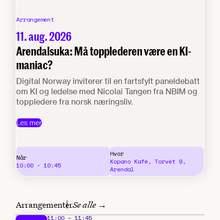
Arrangement
11. aug. 2026
Arendalsuka: Må topplederen være en KI-
maniac?
Digital Norway inviterer til en fartsfylt paneldebatt
om KI og ledelse med Nicolai Tangen fra NBIM og
toppledere fra norsk næringsliv.
Les mer
Hvor
Når
Kopano Kafè, Torvet 9,
10:00
-
10:45
Arendal
Arrangementer
Se alle →
11:00
–
11:45