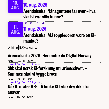
10.
10. aug. 2026
AUG.
Arendalsuka: Når agentene tar over – hva
skal vi egentlig kunne?
10:00
–
10:45
11.
11. aug. 2026
AUG.
Arendalsuka: Må topplederen være en KI-
maniac?
Aktuelt
Se alle →
Arendalsuka 2026: Her møter du Digital Norway
man. 03.08.2026
Kunstig intelligens
Slik skal norsk KI-forskning ut i arbeidslivet: –
Sammen skal vi bygge broen
man. 29.06.2026
Kunstig intelligens
Når KI møter HR: – Å bruke KI fritar deg ikke fra
ansvar
man. 29.06.2026