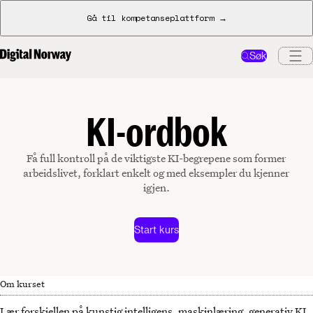
Gå til kompetanseplattform →
Søk
KI-ordbok
Få full kontroll på de viktigste KI-begrepene som former
arbeidslivet, forklart enkelt og med eksempler du kjenner
igjen.
Start kurs
Om kurset
Lær forskjellen på kunstig intelligens, maskinlæring, generativ KI