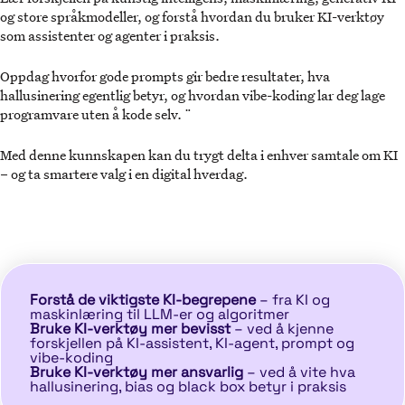
og store språkmodeller, og forstå hvordan du bruker KI-verktøy
som assistenter og agenter i praksis.
Oppdag hvorfor gode prompts gir bedre resultater, hva
hallusinering egentlig betyr, og hvordan vibe-koding lar deg lage
programvare uten å kode selv. ¨
Med denne kunnskapen kan du trygt delta i enhver samtale om KI
– og ta smartere valg i en digital hverdag.
Forstå de viktigste KI-begrepene
– fra KI og
maskinlæring til LLM-er og algoritmer
Bruke KI-verktøy mer bevisst
– ved å kjenne
forskjellen på KI-assistent, KI-agent, prompt og
vibe-koding
Bruke KI-verktøy mer ansvarlig
– ved å vite hva
hallusinering, bias og black box betyr i praksis