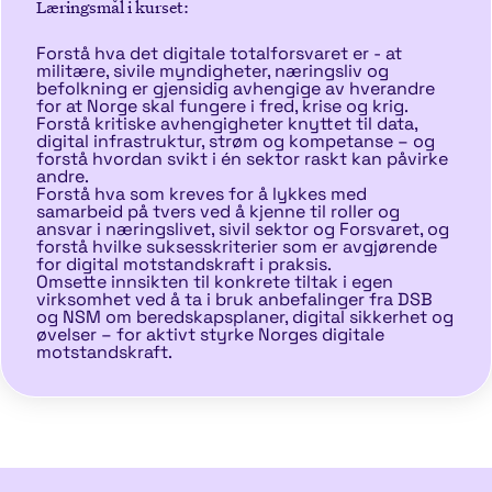
Læringsmål i kurset:
Forstå hva det digitale totalforsvaret er - at
militære, sivile myndigheter, næringsliv og
befolkning er gjensidig avhengige av hverandre
for at Norge skal fungere i fred, krise og krig.
Forstå kritiske avhengigheter knyttet til data,
digital infrastruktur, strøm og kompetanse – og
forstå hvordan svikt i én sektor raskt kan påvirke
andre.
Forstå hva som kreves for å lykkes med
samarbeid på tvers ved å kjenne til roller og
ansvar i næringslivet, sivil sektor og Forsvaret, og
forstå hvilke suksesskriterier som er avgjørende
for digital motstandskraft i praksis.
Omsette innsikten til konkrete tiltak i egen
virksomhet ved å ta i bruk anbefalinger fra DSB
og NSM om beredskapsplaner, digital sikkerhet og
øvelser – for aktivt styrke Norges digitale
motstandskraft.