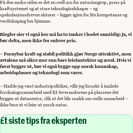
På den andre siden er det en reell uro for naturinngrep, press på
kraftsystemet og at store teknologiselskaper – og
spekulasjonsdrevne aktører – legger igjen for lite kompetanse og
verdiskaping her hjemme.
Riegler sier vi også her må ha to tanker i hodet samtidig: Ja, vi
bør delta, men ikke for enhver pris.
– Fornybar kraft og stabil politikk gjør Norge attraktivt, men
avtalene må sikre mer enn bare leieinntekter og areal. Hvis vi
først bygger ut, bør vi også bygge opp norsk kunnskap,
arbeidsplasser og teknologi som varer.
– Hadde jeg vært industripolitiker, ville jeg forsøkt å innlede
forskningssamarbeid med KI-leverandørene på plassene det
bygges ut datasentre, slik at det blir snakk om reelle samarbeid –
ikke bare at vi leier ut norsk natur.
Et siste tips fra eksperten