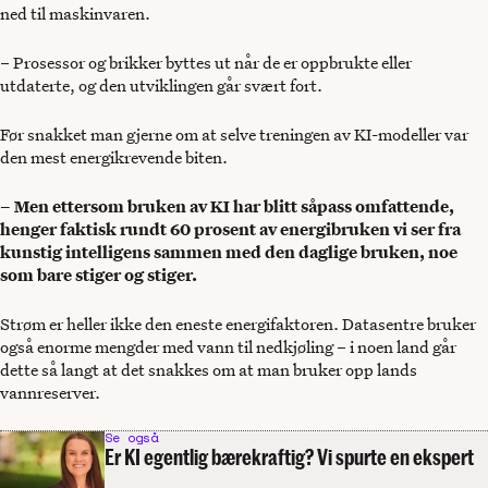
ned til maskinvaren.
– Prosessor og brikker byttes ut når de er oppbrukte eller
utdaterte, og den utviklingen går svært fort.
Før snakket man gjerne om at selve treningen av KI-modeller var
den mest energikrevende biten.
– Men ettersom bruken av KI har blitt såpass omfattende,
henger faktisk rundt 60 prosent av energibruken vi ser fra
kunstig intelligens sammen med den daglige bruken, noe
som bare stiger og stiger.
Strøm er heller ikke den eneste energifaktoren. Datasentre bruker
også enorme mengder med vann til nedkjøling – i noen land går
dette så langt at det snakkes om at man bruker opp lands
vannreserver.
Se også
Er KI egentlig bærekraftig? Vi spurte en ekspert