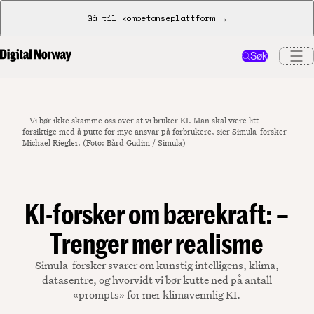
Gå til kompetanseplattform →
Søk
– Vi bør ikke skamme oss over at vi bruker KI. Man skal være litt
forsiktige med å putte for mye ansvar på forbrukere, sier Simula-forsker
Michael Riegler. (Foto: Bård Gudim / Simula)
KI-forsker om bærekraft: –
Trenger mer realisme
Simula-forsker svarer om kunstig intelligens, klima,
datasentre, og hvorvidt vi bør kutte ned på antall
«prompts» for mer klimavennlig KI.