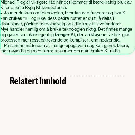
Michael Riegler viktigste råd når det kommer til bærekraftig bruk av
KI er enkelt: Bygg KI-kompetanse.
– Jo mer du kan om teknologien, hvordan den fungerer og hva KI
kan brukes til – og ikke, dess bedre rustet er du til å delta i
diskusjoner, påvirke teknologivalg og stille krav til leverandører.
Mye handler nemlig om å bruke teknologien riktig. Det finnes mange
oppgaver som ikke egentlig
trenger
KI, der verktøyene faktisk gjør
prosessen mer ressurskrevende og komplisert enn nødvendig.
– På samme måte som at mange oppgaver i dag kan gjøres bedre,
mer nøyaktig og med færre ressurser om man bruker KI riktig.
Relatert innhold
Bærekraft
Er KI egentlig bærekraftig? Vi spurte en ekspert
Bærekraft
Ambisiøs 3D-modell skal skape klimahåp i
MAN. 17.11.2025
Bærekraft
lokalsamfunnet
– Sirkularitet kan bli en norsk eksportsuksess
Bærekraft
Norsk selskap satser sirkulært: – Målet er å
MAN. 05.05.2025
MAN. 04.03.2024
produsere minst mulig nytt
MAN. 04.03.2024