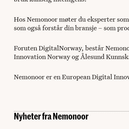
Hos Nemonoor møter du eksperter som i
som også forstår din bransje – som prod
Foruten DigitalNorway, består Nemono
Innovation Norway og Ålesund Kunns
Nemonoor er en European Digital Inn
Nyheter fra Nemonoor
Regjeringen satser videre på Nemonoor
Slik har NC