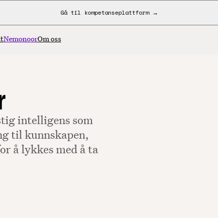
Gå til kompetanseplattform →
t
Nemonoor
Om oss
r
tig intelligens som
ng til kunnskapen,
or å lykkes med å ta