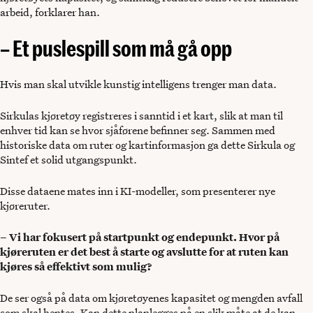
arbeid, forklarer han.
– Et puslespill som må gå opp
Hvis man skal utvikle kunstig intelligens trenger man data.
Sirkulas kjøretøy registreres i sanntid i et kart, slik at man til
enhver tid kan se hvor sjåførene befinner seg. Sammen med
historiske data om ruter og kartinformasjon ga dette Sirkula og
Sintef et solid utgangspunkt.
Disse dataene mates inn i KI-modeller, som presenterer nye
kjøreruter.
– Vi har fokusert på startpunkt og endepunkt. Hvor på
kjøreruten er det best å starte og avslutte for at ruten kan
kjøres så effektivt som mulig?
De ser også på data om kjøretøyenes kapasitet og mengden avfall
som skal hentes. Kan dette planlegges på en slik måte at de kan