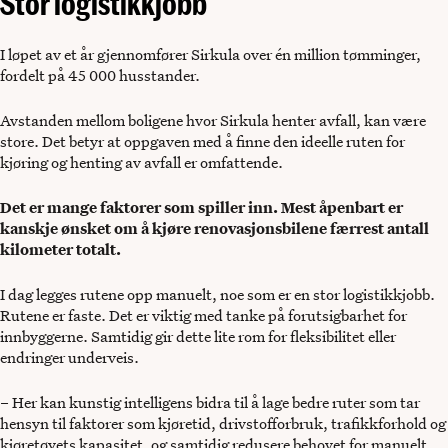
Stor logistikkjobb
I løpet av et år gjennomfører Sirkula over én million tømminger,
fordelt på 45 000 husstander.
Avstanden mellom boligene hvor Sirkula henter avfall, kan være
store. Det betyr at oppgaven med å finne den ideelle ruten for
kjøring og henting av avfall er omfattende.
Det er mange faktorer som spiller inn. Mest åpenbart er
kanskje ønsket om å kjøre renovasjonsbilene færrest antall
kilometer totalt.
I dag legges rutene opp manuelt, noe som er en stor logistikkjobb.
Rutene er faste. Det er viktig med tanke på forutsigbarhet for
innbyggerne. Samtidig gir dette lite rom for fleksibilitet eller
endringer underveis.
– Her kan kunstig intelligens bidra til å lage bedre ruter som tar
hensyn til faktorer som kjøretid, drivstofforbruk, trafikkforhold og
kjøretøyets kapasitet, og samtidig redusere behovet for manuelt