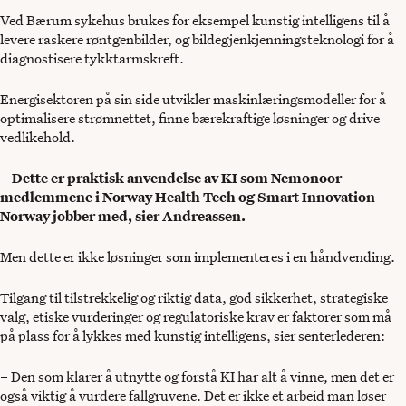
Ved Bærum sykehus brukes for eksempel kunstig intelligens til å
levere raskere røntgenbilder, og bildegjenkjenningsteknologi for å
diagnostisere tykktarmskreft.
Energisektoren på sin side utvikler maskinlæringsmodeller for å
optimalisere strømnettet, finne bærekraftige løsninger og drive
vedlikehold.
– Dette er praktisk anvendelse av KI som Nemonoor-
medlemmene i Norway Health Tech og Smart Innovation
Norway jobber med, sier Andreassen.
Men dette er ikke løsninger som implementeres i en håndvending.
Tilgang til tilstrekkelig og riktig data, god sikkerhet, strategiske
valg, etiske vurderinger og regulatoriske krav er faktorer som må
på plass for å lykkes med kunstig intelligens, sier senterlederen:
– Den som klarer å utnytte og forstå KI har alt å vinne, men det er
også viktig å vurdere fallgruvene. Det er ikke et arbeid man løser