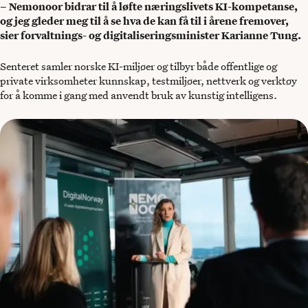
– Nemonoor bidrar til å løfte næringslivets KI-kompetanse,
og jeg gleder meg til å se hva de kan få til i årene fremover,
sier forvaltnings- og digitaliseringsminister Karianne Tung.
Senteret samler norske KI-miljøer og tilbyr både offentlige og
private virksomheter kunnskap, testmiljøer, nettverk og verktøy
for å komme i gang med anvendt bruk av kunstig intelligens.