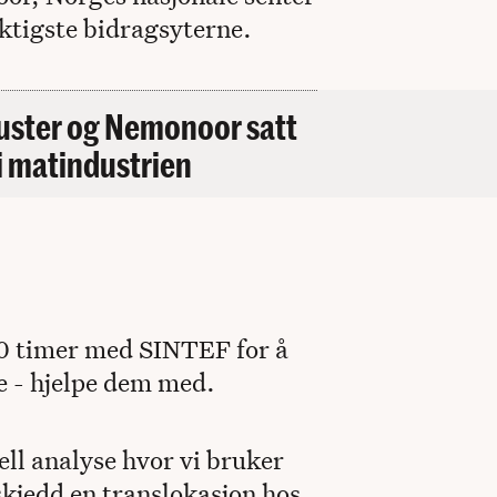
iktigste bidragsyterne.
luster og Nemonoor satt
 i matindustrien
0 timer med SINTEF for å
e - hjelpe dem med.
ell analyse hvor vi bruker
kjedd en translokasjon hos