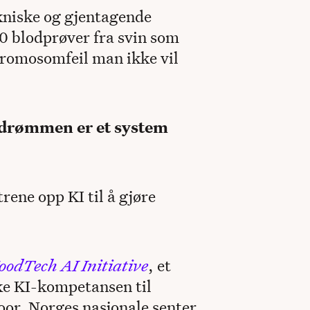
kniske og gjentagende
50 blodprøver fra svin som
kromosomfeil man ikke vil
å drømmen er et system
trene opp KI til å gjøre
oodTech AI Initiative
, et
ke KI-kompetansen til
or, Norges nasjonale senter