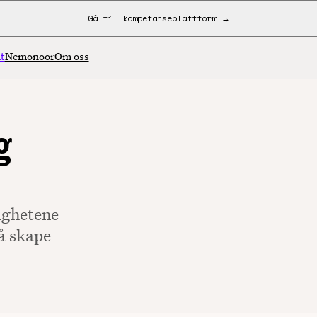
Gå til kompetanseplattform →
t
Nemonoor
Om oss
g
ighetene
å skape