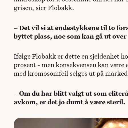
grisen, sier Flobakk.
– Det vil si at endestykkene til to f
byttet plass, noe som kan gå ut over 
Ifølge Flobakk er dette en sjeldenhet hos
prosent - men konsekvensen kan være 
med kromosomfeil selges ut på marked
– Om du har blitt valgt ut som elite
avkom, er det jo dumt å være steril.