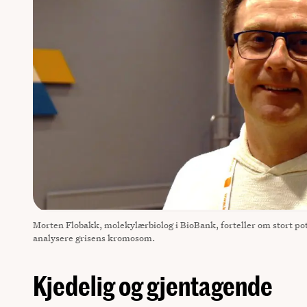
Morten Flobakk, molekylærbiolog i BioBank, forteller om stort pote
analysere grisens kromosom.
Kjedelig og gjentagende