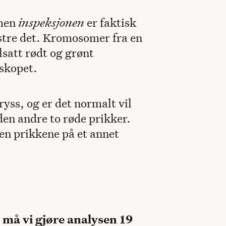
 men
inspeksjonen
er faktisk
stre det. Kromosomer fra en
lsatt rødt og grønt
oskopet.
yss, og er det normalt vil
den andre to røde prikker.
gjen prikkene på et annet
 må vi gjøre analysen 19