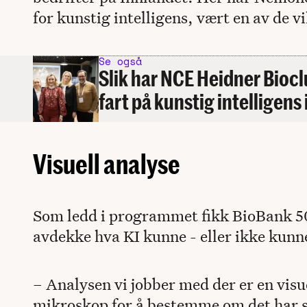
for kunstig intelligens, vært en av de v
Se også
Slik har NCE Heidner Bioc
fart på kunstig intelligens
Visuell analyse
Som ledd i programmet fikk BioBank 5
avdekke hva KI kunne - eller ikke kunn
– Analysen vi jobber med der er en visu
mikroskop for å bestemme om det har s