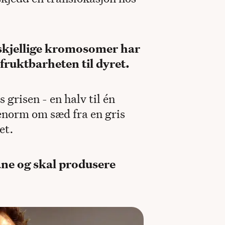
orskjellige kromosomer har
fruktbarheten til dyret.
 grisen - en halv til én
enorm om sæd fra en gris
et.
råne og skal produsere