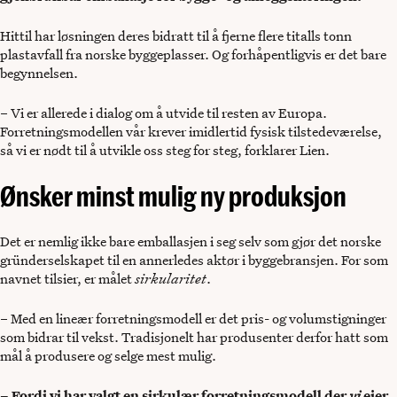
Hittil har løsningen deres bidratt til å fjerne flere titalls tonn
plastavfall fra norske byggeplasser. Og forhåpentligvis er det bare
begynnelsen.
– Vi er allerede i dialog om å utvide til resten av Europa.
Forretningsmodellen vår krever imidlertid fysisk tilstedeværelse,
så vi er nødt til å utvikle oss steg for steg, forklarer Lien.
Ønsker minst mulig ny produksjon
Det er nemlig ikke bare emballasjen i seg selv som gjør det norske
gründerselskapet til en annerledes aktør i byggebransjen. For som
navnet tilsier, er målet
sirkularitet
.
– Med en lineær forretningsmodell er det pris- og volumstigninger
som bidrar til vekst. Tradisjonelt har produsenter derfor hatt som
mål å produsere og selge mest mulig.
– Fordi vi har valgt en sirkulær forretningsmodell der
vi
eier