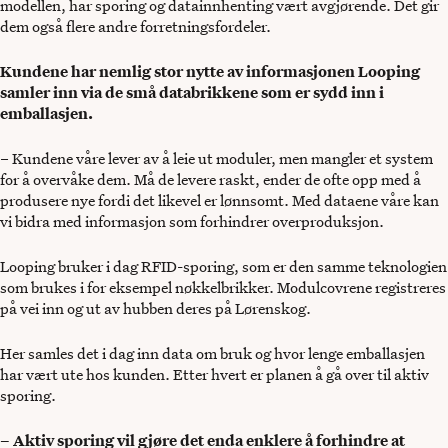
modellen, har sporing og datainnhenting vært avgjørende. Det gir
dem også flere andre forretningsfordeler.
Kundene har nemlig stor nytte av informasjonen Looping
samler inn via de små databrikkene som er sydd inn i
emballasjen.
– Kundene våre lever av å leie ut moduler, men mangler et system
for å overvåke dem. Må de levere raskt, ender de ofte opp med å
produsere nye fordi det likevel er lønnsomt. Med dataene våre kan
vi bidra med informasjon som forhindrer overproduksjon.
Looping bruker i dag RFID-sporing, som er den samme teknologien
som brukes i for eksempel nøkkelbrikker. Modulcovrene registreres
på vei inn og ut av hubben deres på Lørenskog.
Her samles det i dag inn data om bruk og hvor lenge emballasjen
har vært ute hos kunden. Etter hvert er planen å gå over til aktiv
sporing.
– Aktiv sporing vil gjøre det enda enklere å forhindre at