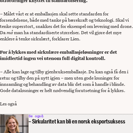
utfordringer knyttet til standardisering.
– Målet vårt er at emballasjen skal sette standarden for
forsendelsene, både med tanke på bærekraft og teknologi. Skal vi
tenke superstort, snakkes det for eksempel om levering med drone.
Da
må
man ha standardiserte størrelser. Det vil gjøre det mye
enklere å tenke sirkulært, forklarer Lien.
For å lykkes med sirkulære emballasjeløsninger er det
imidlertid ingen vei utenom full digital kontroll.
– Alle kan lage og tilby gjenbruksemballasje. Du kan også få den i
retur og tilby den på nytt igjen – men uten gode løsninger for
innsamling og behandling av data blir det som å handle i blinde.
Gode dataløsninger er helt nødvendig forutsetning for å lykkes.
Les også
Se også
– Sirkularitet kan bli en norsk eksportsuksess