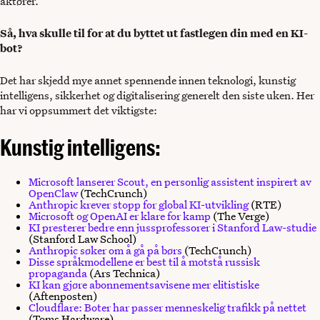
aktører.
Så, hva skulle til for at du byttet ut fastlegen din med en KI-
bot?
Det har skjedd mye annet spennende innen teknologi, kunstig
intelligens, sikkerhet og digitalisering generelt den siste uken. Her
har vi oppsummert det viktigste:
Kunstig intelligens:
Microsoft lanserer Scout, en personlig assistent inspirert av
OpenClaw
(TechCrunch)
Anthropic krever stopp for global KI-utvikling
(RTE)
Microsoft og OpenAI er klare for kamp
(The Verge)
KI presterer bedre enn jussprofessorer i Stanford Law-studie
(Stanford Law School)
Anthropic søker om å gå på børs
(TechCrunch)
Disse språkmodellene er best til å motstå russisk
propaganda
(Ars Technica)
KI kan gjøre abonnementsavisene mer elitistiske
(Aftenposten)
Cloudflare: Boter har passer menneskelig trafikk på nettet
(Toms Hardware)