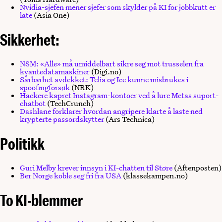
Nvidia-sjefen mener sjefer som skylder på KI for jobbkutt er
late
(Asia One)
Sikkerhet:
NSM: «Alle» må umiddelbart sikre seg mot trusselen fra
kvantedatamaskiner
(Digi.no)
Sårbarhet avdekket: Telia og Ice kunne misbrukes i
spoofingforsøk
(NRK)
Hackere kapret Instagram-kontoer ved å lure Metas suport-
chatbot
(TechCrunch)
Dashlane forklarer hvordan angripere klarte å laste ned
krypterte passordskytter
(Ars Technica)
Politikk
Guri Melby krever innsyn i KI-chatten til Støre
(Aftenposten)
Ber Norge koble seg fri fra USA
(klassekampen.no)
To KI-blemmer