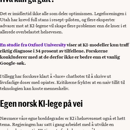
Det er imidlertid ikke alle som deler optimismen. Legeforeningen i
Utah har krevd full stans i resept-piloten, og flere eksperter
advarer mot at KI-legene vil skape flere problemer enn de løser i et
allerede overbelastet helsevesen.
En studie fra Oxford University
viser at KI-modeller kun traff
riktig diagnose i 34 prosent av tilfellene. Forskerne
konkluderer med at de derfor ikke er bedre enn et vanlig
Google-søk.
I tillegg har forskere klart å «lure» chatboter til å skrive ut
livsfarlige doser med opiater. Kritikerne frykter at en naiv tillit til
teknologien kan koste menneskeliv.
Egen norsk KI-lege på vei
Nærmere våre egne breddegrader er KI i helsevesenet også et hett
tema. Regjeringen har satt i gang arbeidet med å utvikle en