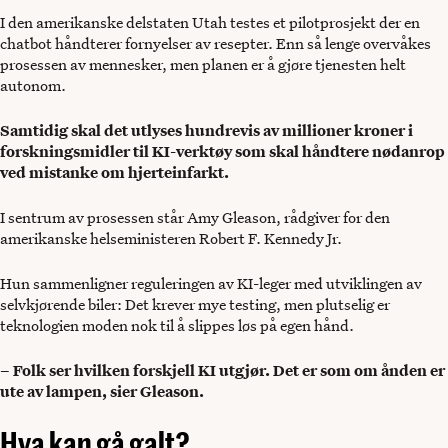
I den amerikanske delstaten Utah testes et pilotprosjekt der en
chatbot håndterer fornyelser av resepter. Enn så lenge overvåkes
prosessen av mennesker, men planen er å gjøre tjenesten helt
autonom.
Samtidig skal det utlyses hundrevis av millioner kroner i
forskningsmidler til KI-verktøy som skal håndtere nødanrop
ved mistanke om hjerteinfarkt.
I sentrum av prosessen står Amy Gleason, rådgiver for den
amerikanske helseministeren Robert F. Kennedy Jr.
Hun sammenligner reguleringen av KI-leger med utviklingen av
selvkjørende biler: Det krever mye testing, men plutselig er
teknologien moden nok til å slippes løs på egen hånd.
– Folk ser hvilken forskjell KI utgjør. Det er som om ånden er
ute av lampen, sier Gleason.
Hva kan gå galt?