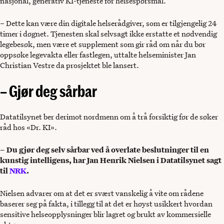
nasjonal, generativ KI-tjeneste for helsespørsmål.
– Dette kan være din digitale helserådgiver, som er tilgjengelig 24
timer i døgnet. Tjenesten skal selvsagt ikke erstatte et nødvendig
legebesøk, men være et supplement som gir råd om når du bør
oppsøke legevakta eller fastlegen, uttalte helseminister Jan
Christian Vestre da prosjektet ble lansert.
– Gjør deg sårbar
Datatilsynet ber derimot nordmenn om å trå forsiktig før de søker
råd hos «Dr. KI».
– Du gjør deg selv sårbar ved å overlate beslutninger til en
kunstig intelligens, har Jan Henrik Nielsen i Datatilsynet sagt
til
NRK
.
Nielsen advarer om at det er svært vanskelig å vite om rådene
baserer seg på fakta, i tillegg til at det er høyst usikkert hvordan
sensitive helseopplysninger blir lagret og brukt av kommersielle