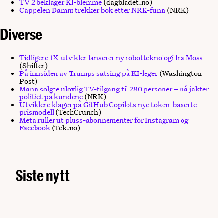
TV 2 beklager KI-blemme
(dagbladet.no)
Cappelen Damm trekker bok etter NRK-funn
(NRK)
Diverse
Tidligere 1X-utvikler lanserer ny robotteknologi fra Moss
(Shifter)
På innsiden av Trumps satsing på KI-leger
(Washington
Post)
Mann solgte ulovlig TV-tilgang til 280 personer – nå jakter
politiet på kundene
(NRK)
Utviklere klager på GitHub Copilots nye token-baserte
prismodell
(TechCrunch)
Meta ruller ut pluss-abonnementer for Instagram og
Facebook
(Tek.no)
Siste nytt
Arendalsuka 2026: Her møter du Digital Norway
Kunstig intelligens
MAN. 03.08.2026
Når KI møter HR: – Å bruke KI fritar deg ikke fra
Data