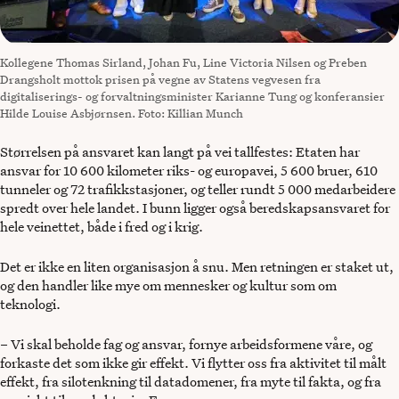
Kollegene Thomas Sirland, Johan Fu, Line Victoria Nilsen og Preben
Drangsholt mottok prisen på vegne av Statens vegvesen fra
digitaliserings- og forvaltningsminister Karianne Tung og konferansier
Hilde Louise Asbjørnsen. Foto: Killian Munch
Størrelsen på ansvaret kan langt på vei tallfestes: Etaten har
ansvar for 10 600 kilometer riks- og europavei, 5 600 bruer, 610
tunneler og 72 trafikkstasjoner, og teller rundt 5 000 medarbeidere
spredt over hele landet. I bunn ligger også beredskapsansvaret for
hele veinettet, både i fred og i krig.
Det er ikke en liten organisasjon å snu. Men retningen er staket ut,
og den handler like mye om mennesker og kultur som om
teknologi.
– Vi skal beholde fag og ansvar, fornye arbeidsformene våre, og
forkaste det som ikke gir effekt. Vi flytter oss fra aktivitet til målt
effekt, fra silotenkning til datadomener, fra myte til fakta, og fra