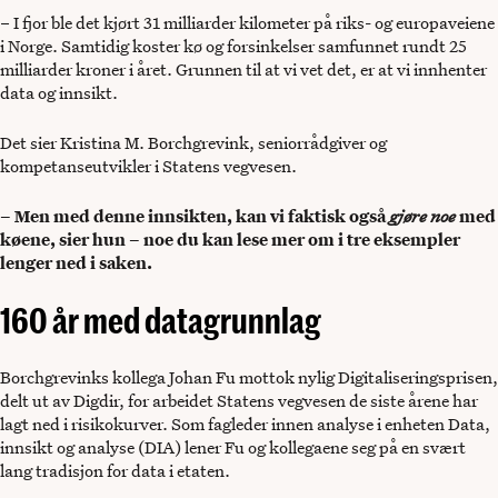
– I fjor ble det kjørt 31 milliarder kilometer på riks- og europaveiene
Statens vegvesen bruker dataanalyse
i Norge. Samtidig koster kø og forsinkelser samfunnet rundt 25
og maskinlæring for å finne mønstre
milliarder kroner i året. Grunnen til at vi vet det, er at vi innhenter
tradisjonelt trafikksikkerhetsarbeid har
data og innsikt.
vanskeligere for å fange opp.
Det sier Kristina M. Borchgrevink, seniorrådgiver og
Slik gjør de det:
Statens vegvesen har
kompetanseutvikler i Statens vegvesen.
bygget et helhetlig økosystem for
analysekompetanse, der teknologi,
organisering og kompetanse utvikles
– Men med denne innsikten, kan vi faktisk også
gjøre noe
med
parallelt. Arbeidet skjer i samspill
køene, sier hun – noe du kan lese mer om i tre eksempler
mellom HR, IT, fagmiljøene og enheten
lenger ned i saken.
Data, innsikt og analyse.
160 år med datagrunnlag
Resultater:
Data og maskinlæring
brukes blant annet til å finne farlige
Borchgrevinks kollega Johan Fu mottok nylig Digitaliseringsprisen,
svinger, lage prognoser for stengte
delt ut av Digdir, for arbeidet Statens vegvesen de siste årene har
fjelloverganger og teste varsling av
lagt ned i risikokurver. Som fagleder innen analyse i enheten Data,
blendingsfare fra lav sol. Dette fører
innsikt og analyse (DIA) lener Fu og kollegaene seg på en svært
igjen til færre ulykker, mindre kø – og
lang tradisjon for data i etaten.
store samfunnsmessige gevinster.