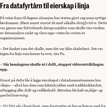
Fra datafyrtårn til eierskap i linja
På veien fram til dagens situasjon har etaten gjort seg noen nyttige
lærdommer. Blant annet startet de med såkalte
datafyrtårn
. Dette
var gjerne mer frittstående dataprosjekter som skulle vise verdien
av dataanalyse raskt og «lyse opp» veien for resten av
organisasjonen.
– Det funket som det skulle, men det var ikke skalerbart. Det var
ingen fra linja som kunne ta over, sier Fu.
– Når løsningene skulle ut i drift, stoppet videreutviklingen
opp.
Svaret på dette ble å legge eierskapet i datadomeneteamene hos
«linja» – altså hos dem som faktisk jobber med trafikksikkerhet,
utbygging eller drift og vedlikehold. Metoden ble kalt en
følge- og
speiletilnærming
.
– Vi i DIA går i front først, men forutsetter at fag og linje er med fra