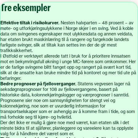
Tre eksempler
Effektive tiltak i risikokurver.
Nesten halvparten – 48 prosent – av
møte- og utforkjøringsulykkene i Norge skjer i en sving. Ved å koble
data om svingenes egenskaper mot ulykkesdata og annen veidata,
har etaten brukt maskinlæring til å rangere og fargekode landets
farligste svinger, slik at tiltak kan settes inn der de gir mest
trafikksikkerhet.
I Østfold er verktøyet allerede tatt i bruk for å prioritere innsatsen
mot en bekymringsfull økning i unge MC-førere som omkommer. Her
er de farlige svingene blitt fanget opp og rangert på svært kort tid,
slik at de ansatte kan bruke mindre tid på kontoret og mer tid ute på
befaringer.
Bedre prognoser på fjelloverganger.
Statens vegvesen lager nå
seksdøgnsprognoser for 108 av fjellovergangene, basert på
historiske data, kolonnekjøringslogger og værprognoser i sanntid.
Prognosene sier noe om sannsynligheten for stengt vei og
kolonnekjøring, noe som er uvurderlig informasjon for
transportselskaper som er avhengig av å komme fram i tide, og som
må forholde seg til kjøre- og hviletid.
Der det ikke er mulig å gjøre noe med været, kan etaten slik i det
minste bidra til at sjåfører, planleggere og vareeiere kan ta opplyste
valg for å håndtere det været som er.