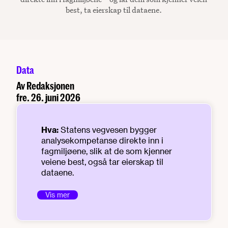
best, ta eierskap til dataene.
Data
Av
Redaksjonen
fre. 26. juni 2026
Hva:
Statens vegvesen bygger
analysekompetanse direkte inn i
fagmiljøene, slik at de som kjenner
veiene best, også tar eierskap til
dataene.
Bakgrunn:
Vis mer
Trafikken er tredoblet siden
1970-tallet, mens antall drepte i
trafikken er redusert med over 80
prosent. Nå har utviklingen flatet ut, og