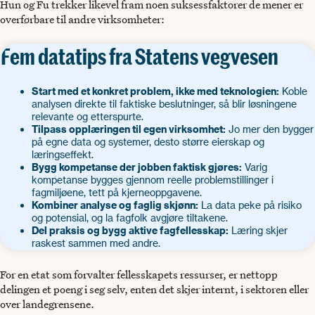
Hun og Fu trekker likevel fram noen suksessfaktorer de mener er
overførbare til andre virksomheter:
Fem datatips fra Statens vegvesen
Start med et konkret problem, ikke med teknologien:
Koble
analysen direkte til faktiske beslutninger, så blir løsningene
relevante og etterspurte.
Tilpass opplæringen til egen virksomhet:
Jo mer den bygger
på egne data og systemer, desto større eierskap og
læringseffekt.
Bygg kompetanse der jobben faktisk gjøres:
Varig
kompetanse bygges gjennom reelle problemstillinger i
fagmiljøene, tett på kjerneoppgavene.
Kombiner analyse og faglig skjønn:
La data peke på risiko
og potensial, og la fagfolk avgjøre tiltakene.
Del praksis og bygg aktive fagfellesskap:
Læring skjer
raskest sammen med andre.
For en etat som forvalter fellesskapets ressurser, er nettopp
delingen et poeng i seg selv, enten det skjer internt, i sektoren eller
over landegrensene.