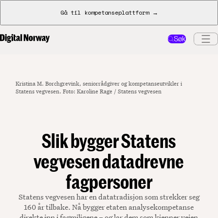
Gå til kompetanseplattform →
Søk
Kristina M. Borchgrevink, seniorrådgiver og kompetanseutvikler i
Statens vegvesen. Foto: Karoline Rage / Statens vegvesen
Slik bygger Statens
vegvesen datadrevne
fagpersoner
Statens vegvesen har en datatradisjon som strekker seg
160 år tilbake. Nå bygger etaten analysekompetanse
direkte inn i fagmiljøene – og lar dem som kjenner veien