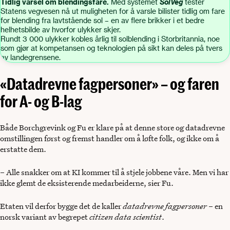
Tidlig varsel om blendingsfare.
Med systemet
SolVeg
tester
Statens vegvesen nå ut muligheten for å varsle bilister tidlig om fare
for blending fra lavtstående sol – en av flere brikker i et bedre
helhetsbilde av hvorfor ulykker skjer.
Rundt 3 000 ulykker kobles årlig til solblending i Storbritannia, noe
som gjør at kompetansen og teknologien på sikt kan deles på tvers
av landegrensene.
«Datadrevne fagpersoner» – og faren
for A- og B-lag
Både Borchgrevink og Fu er klare på at denne store og datadrevne
omstillingen først og fremst handler om å løfte folk, og ikke om å
erstatte dem.
– Alle snakker om at KI kommer til å stjele jobbene våre. Men vi har
ikke glemt de eksisterende medarbeiderne, sier Fu.
Etaten vil derfor bygge det de kaller
datadrevne fagpersoner
– en
norsk variant av begrepet
citizen data scientist
.