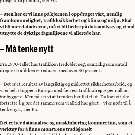
prosjekt til produkt, sier Fu.
– Men her er vi inne på kjernen i oppdraget vårt, nemlig
framkommelighet, trafikksikkerhet og klima og miljø. Skal
vi bli mer datadrevne, må vi bli bedre på dataanalyse, og vi må
utnytte de dyktige fagmiljøene vi allerede har.
– Må tenke nytt
Fra 1970-tallet har trafikken tredoblet seg, samtidig som antall
drepte i trafikken er redusert med over 80 prosent.
– Det er et resultat av langsiktig og målrettet sikkerhetsarbeid, og
vi er helt i toppen i Europa med færrest trafikkdrepte per million
innbyggere. Men nå ser vi at trenden har flatet ut. Da kan vi ikke
fortsette å gjøre det samme som vi alltid har gjort – vi er nødt til å
tenke nytt, sier Fu.
Det er her dataanalyse og maskinlæring kommer inn, som et
verktøy for å finne mønstrene tradisjonelt