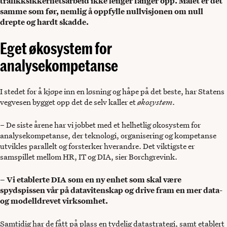
trafikksikkerhetsarbeid ikke lenger fanger opp. Målet er det
samme som før, nemlig å oppfylle nullvisjonen om null
drepte og hardt skadde.
Eget økosystem for
analysekompetanse
I stedet for å kjøpe inn en løsning og håpe på det beste, har Statens
vegvesen bygget opp det de selv kaller et
økosystem
.
– De siste årene har vi jobbet med et helhetlig økosystem for
analysekompetanse, der teknologi, organisering og kompetanse
utvikles parallelt og forsterker hverandre. Det viktigste er
samspillet mellom HR, IT og DIA, sier Borchgrevink.
– Vi etablerte DIA som en ny enhet som skal være
spydspissen vår på datavitenskap og drive fram en mer data-
og modelldrevet virksomhet.
Samtidig har de fått på plass en tydelig datastrategi, samt etablert