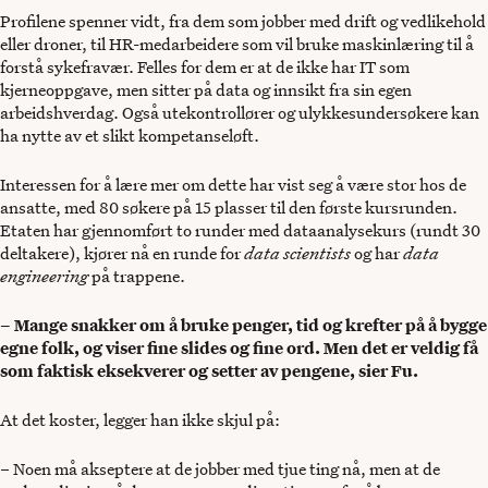
Profilene spenner vidt, fra dem som jobber med drift og vedlikehold
eller droner, til HR-medarbeidere som vil bruke maskinlæring til å
forstå sykefravær. Felles for dem er at de ikke har IT som
kjerneoppgave, men sitter på data og innsikt fra sin egen
arbeidshverdag. Også utekontrollører og ulykkesundersøkere kan
ha nytte av et slikt kompetanseløft.
Interessen for å lære mer om dette har vist seg å være stor hos de
ansatte, med 80 søkere på 15 plasser til den første kursrunden.
Etaten har gjennomført to runder med dataanalysekurs (rundt 30
deltakere), kjører nå en runde for
data scientists
og har
data
engineering
på trappene.
– Mange snakker om å bruke penger, tid og krefter på å bygge
egne folk, og viser fine slides og fine ord. Men det er veldig få
som faktisk eksekverer og setter av pengene, sier Fu.
At det koster, legger han ikke skjul på:
– Noen må akseptere at de jobber med tjue ting nå, men at de