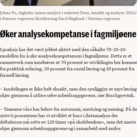
Johan Fu, fagleder innen analyse i enheten Data, innsikt og analyse (DIA)
i Statens vegvesen.Kreditering Gard Haglund / Statens vegvesen
Øker analysekompetanse i fagmiljøene
I praksis har det vært jobbet aktivt med den såkalte 70-20-10-
modellen for å øke analysekompetansen i fagmiljøene. Dette er et
rammeverk som innebærer at 70 prosent av utviklingen bør komme
fra praktisk erfaring, 20 prosent fra sosial læring og 10 prosent fra
formell læring.
– Inndelingen er ikke helt eksakt, men den synliggjør at mye læring
skjer gjennom å utføre selve arbeidsoppgavene, sier Borchgrevink.
– Teamene våre har behov for autonomi, mestring og mening. På de
siste ti prosentene har vi utviklet et kurs i dataanalyse der
deltakerne må sette av 120 timer «på skolebenken», men det meste
skjer gjennom arbeidsoppgavene og i samarbeid med andre.