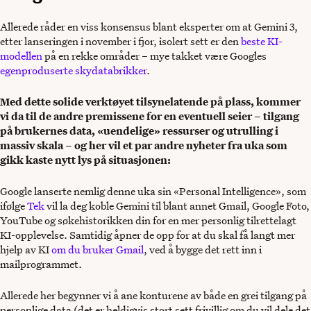
Allerede råder en viss konsensus blant eksperter om at Gemini 3,
etter lanseringen i november i fjor, isolert sett er den
beste KI-
modellen
på en rekke områder – mye takket være Googles
egenproduserte skydatabrikker
.
Med dette solide verktøyet tilsynelatende på plass, kommer
vi da til de andre premissene for en eventuell seier – tilgang
på brukernes data, «uendelige» ressurser og utrulling i
massiv skala – og her vil et par andre nyheter fra uka som
gikk kaste nytt lys på situasjonen:
Google lanserte nemlig denne uka sin «Personal Intelligence», som
ifølge
Tek
vil la deg koble Gemini til blant annet Gmail, Google Foto,
YouTube og søkehistorikken din for en mer personlig tilrettelagt
KI-opplevelse. Samtidig åpner de opp for at du skal få langt mer
hjelp av KI
om du bruker Gmail
, ved å bygge det rett inn i
mailprogrammet.
Allerede her begynner vi å ane konturene av både en grei tilgang på
personlige data (det er heldigvis stort sett frivillig om du vil dele det