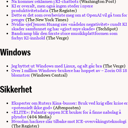
Nå kommer reklamen i KI-chatbots
(Washington Post)
KI er overalt, men også ingen steder i nyere
produktivitetsdata
(The Register)
Dette er det som overbeviste meg om at OpenAI vil gå tom for
penger
(The New York Times)
Nvidia-sjef Jensen Huang sier «nådeløs negativitet» rundt KI
skader samfunnet og har «gjort mye skade»
(TechSpot)
Bandcamp blir den første store musikkplattformen som
forbyr KI-innhold
(The Verge)
Windows
Jeg byttet ut Windows med Linux, og alt går bra
(The Verge)
Over 1 million Windows-brukere har hoppet av – Zorin OS 18
blomstrer
(Windows Central)
Sikkerhet
Eksperter om Ruters Kina-busser: Bruk ved krig eller krise er
«potensielt ikke god»
(Aftenposten)
«ELITE»: Palantir-appen ICE bruker for å finne nabolag å
plyndre
(404 Media)
Hvordan hackere slår tilbake mot ICE-overvåkingsteknologi
(The Register)