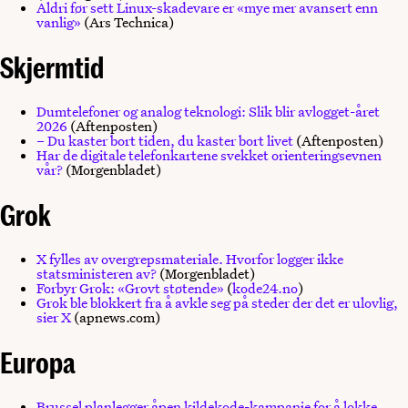
Aldri før sett Linux-skadevare er «mye mer avansert enn
vanlig»
(Ars Technica)
Skjermtid
Dumtelefoner og analog teknologi: Slik blir avlogget-året
2026
(Aftenposten)
– Du kaster bort tiden, du kaster bort livet
(Aftenposten)
Har de digitale telefonkartene svekket orienteringsevnen
vår?
(Morgenbladet)
Grok
X fylles av overgrepsmateriale. Hvorfor logger ikke
statsministeren av?
(Morgenbladet)
Forbyr Grok: «Grovt støtende»
(
kode24.no
)
Grok ble blokkert fra å avkle seg på steder der det er ulovlig,
sier X
(apnews.com)
Europa
Brussel planlegger åpen kildekode-kampanje for å lokke