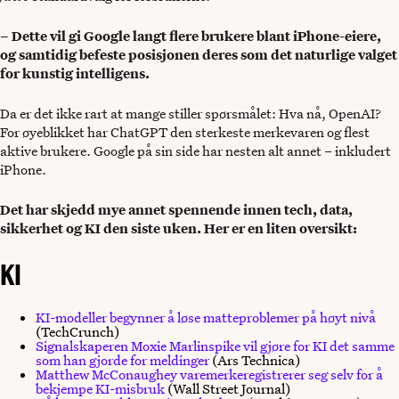
– Dette vil gi Google langt flere brukere blant iPhone-eiere,
og samtidig befeste posisjonen deres som det naturlige valget
for kunstig intelligens.
Da er det ikke rart at mange stiller spørsmålet: Hva nå, OpenAI?
For øyeblikket har ChatGPT den sterkeste merkevaren og flest
aktive brukere. Google på sin side har nesten alt annet – inkludert
iPhone.
Det har skjedd mye annet spennende innen tech, data,
sikkerhet og KI den siste uken. Her er en liten oversikt:
KI
KI-modeller begynner å løse matteproblemer på høyt nivå
(TechCrunch)
Signalskaperen Moxie Marlinspike vil gjøre for KI det samme
som han gjorde for meldinger
(Ars Technica)
Matthew McConaughey varemerkeregistrerer seg selv for å
bekjempe KI-misbruk
(Wall Street Journal)