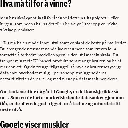
Hva må til for å vinne?
Men hva skal egentlig til for å vinne i dette KI-kappløpet – eller
krigen, som noen skal ha det til? The Verge lister opp en rekke
viktige premisser:
– Du må ha en modell som utvilsomt er blant de beste på markedet.
Du trenger de nærmest uendelige ressursene som kreves for å
fortsette å forbedre modellen og rulle den ut i massiv skala. Du
trenger minst ett KI-basert produkt som mange bruker, og helst
mer enn ett. Og du trenger tilgang til så mye av brukernes øvrige
data som overhodet mulig – personopplysningene deres,
nettaktiviteten deres, til og med filene på datamaskinen deres.
Om tankene dine nå går til Google, er det kanskje ikke så
rart. Som en de facto markedsledende datasanker gjennom
tiår, er de allerede godt rigget for å ta dine og mine data til
neste nivå.
Google viser muskler