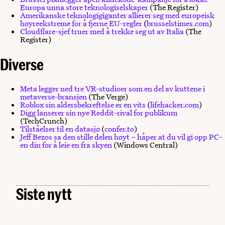
Europa unna store teknologiselskaper
(The Register)
Amerikanske teknologigiganter allierer seg med europeisk
høyreekstreme for å fjerne EU-regler
(
brusselstimes.com
)
Cloudflare-sjef truer med å trekke seg ut av Italia
(The
Register)
Diverse
Meta legger ned tre VR-studioer som en del av kuttene i
metaverse-bransjen
(The Verge)
Roblox sin aldersbekreftelse er en vits
(
lifehacker.com
)
Digg lanserer sin nye Reddit-rival for publikum
(TechCrunch)
Tilståelser til en datasjø
(
confer.to
)
Jeff Bezos sa den stille delen høyt – håper at du vil gi opp PC-
en din for å leie en fra skyen
(Windows Central)
Siste nytt
KI-agenter «på rømmen» – bør vi bekymre oss?
Arendalsuka 2026: Her møter du Digital Norway
FRE. 07.08.2026