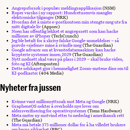
Angrepsforsøk i populær meldingsapplikasjon
(NSM)
Roper varsko i ny rapport: Hundretusenvis mangler
elektroniske tilganger
(NRK)
Hvordan det å miste e-postkontoen min stengte meg ute fra
mitt digitale liv
(Appsec)
Noen har offentlig lekket et angrepssett som kan hacke
millioner av iPhoner
(TechCrunch)
Jeg ble betalt for å skrive falske Google-anmeldelser – så
prøvde «sjefene» mine å svindle meg
(The Guardian)
Google advarer om at kvantedatamaskiner kan hacke
krypterte systemer innen 2029
(The Guardian)
Nytt nødnett skal være på plass i 2029 – skal bruke video,
foto og KI
(Aftenposten)
Dette selskapet gjør i hemmelighet Zoom-møtene dine om til
KI-podkaster
(404 Media)
Nyheter fra jussen
Kvinne vant millionrettssak mot Meta og Google
(NRK)
GrapheneOS nekter å overholde nye lover om
aldersverifisering for operativsystemer
(Toms Hardware)
Meta møter ny motvind etter to nederlag i amerikansk rett
(The Guardian)
Meta må betale 375 millioner dollar for å ha villedet brukere
om barns sikkerhet
(BBC)