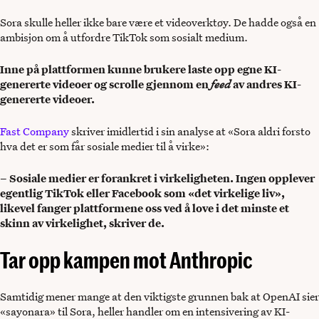
Sora skulle heller ikke bare være et videoverktøy. De hadde også en
ambisjon om å utfordre TikTok som sosialt medium.
Inne på plattformen kunne brukere laste opp egne KI-
genererte videoer og scrolle gjennom en
feed
av andres KI-
genererte videoer.
Fast Company
skriver imidlertid i sin analyse at «Sora aldri forsto
hva det er som får sosiale medier til å virke»:
– Sosiale medier er forankret i virkeligheten. Ingen opplever
egentlig TikTok eller Facebook som «det virkelige liv»,
likevel fanger plattformene oss ved å love i det minste et
skinn av virkelighet, skriver de.
Tar opp kampen mot Anthropic
Samtidig mener mange at den viktigste grunnen bak at OpenAI sier
«sayonara» til Sora, heller handler om en intensivering av KI-