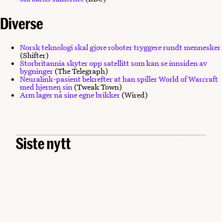
Diverse
Norsk teknologi skal gjøre roboter tryggere rundt mennesker
(Shifter)
Storbritannia skyter opp satellitt som kan se innsiden av
bygninger
(The Telegraph)
Neuralink-pasient bekrefter at han spiller World of Warcraft
med hjernen sin
(Tweak Town)
Arm lager nå sine egne brikker
(Wired)
Siste nytt
Arendalsuka 2026: Her møter du Digital Norway
Kunstig intelligens
MAN. 03.08.2026
Når KI møter HR: – Å bruke KI fritar deg ikke fra
Data
ansvar
Slik bygger Statens vegvesen datadrevne
Kunstig intelligens
fagpersoner
Norge får ny nasjonal samspillsarena for kunstig
MAN. 29.06.2026
intelligens
FRE. 26.06.2026