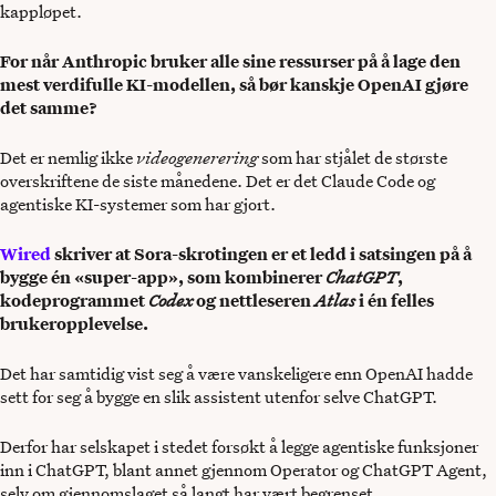
kappløpet.
For når Anthropic bruker alle sine ressurser på å lage den
mest verdifulle KI-modellen, så bør kanskje OpenAI gjøre
det samme?
Det er nemlig ikke
videogenerering
som har stjålet de største
overskriftene de siste månedene. Det er det Claude Code og
agentiske KI-systemer som har gjort.
Wired
skriver at Sora-skrotingen er et ledd i satsingen på å
bygge én «super-app», som kombinerer
ChatGPT
,
kodeprogrammet
Codex
og nettleseren
Atlas
i én felles
brukeropplevelse.
Det har samtidig vist seg å være vanskeligere enn OpenAI hadde
sett for seg å bygge en slik assistent utenfor selve ChatGPT.
Derfor har selskapet i stedet forsøkt å legge agentiske funksjoner
inn i ChatGPT, blant annet gjennom Operator og ChatGPT Agent,
selv om gjennomslaget så langt har vært begrenset.