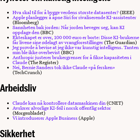
Hva skal til for å bygge verdens største datasenter?
(IEEE)
Apple planlegger å åpne Siri for rivaliserende KI-assistenter
(Bloomberg)
Sannheten bak jorden: Når jorden beveger seg, kan KI
oppdage den
(BBC)
Ekteskapet er over, 100 000 euro er borte: Disse KI-brukerne
får livene sine ødelagt av vrangforestillinger
(The Guardian)
Jeg prøvde å bevise at jeg ikke var kunstig intelligens. Tanten
min ble ikke overbevist
(BBC)
Anthropic justerer brukergrenser for å fikse kapasiteten i
Claude
(The Register)
Nei, Bernie Sanders tok ikke Claude «på fersken»
(TechCrunch)
Arbeidsliv
Claude kan nå kontrollere datamaskinen din
(CNET)
Avslører alvorlige KI-feil i norsk offentlig sektor
(Morgenbladet)
Vi introduserer Apple Business
(Apple)
Sikkerhet