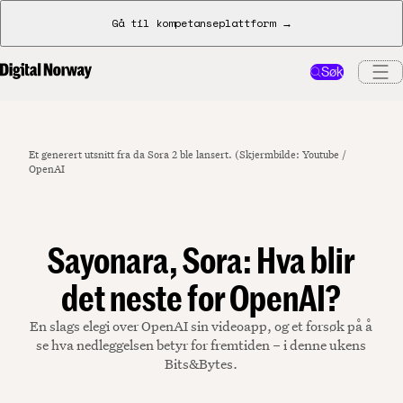
Gå til kompetanseplattform →
Søk
Et generert utsnitt fra da Sora 2 ble lansert. (Skjermbilde: Youtube /
OpenAI
Sayonara, Sora: Hva blir
det neste for OpenAI?
En slags elegi over OpenAI sin videoapp, og et forsøk på å
se hva nedleggelsen betyr for fremtiden – i denne ukens
Bits&Bytes.