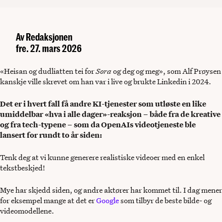
Av
Redaksjonen
fre. 27. mars 2026
«Heisan og dudliatten tei for
Sora
og deg og meg», som Alf Prøysen
kanskje ville skrevet om han var i live og brukte Linkedin i 2024.
Det er i hvert fall få andre KI-tjenester som utløste en like
umiddelbar «hva i alle dager»-reaksjon – både fra de kreative
og fra tech-typene – som da OpenAIs videotjeneste ble
lansert for rundt to år siden:
Tenk deg at vi kunne generere realistiske videoer med en enkel
tekstbeskjed!
Mye har skjedd siden, og andre aktører har kommet til. I dag mener
for eksempel mange at det er
Google
som tilbyr de beste bilde- og
videomodellene.