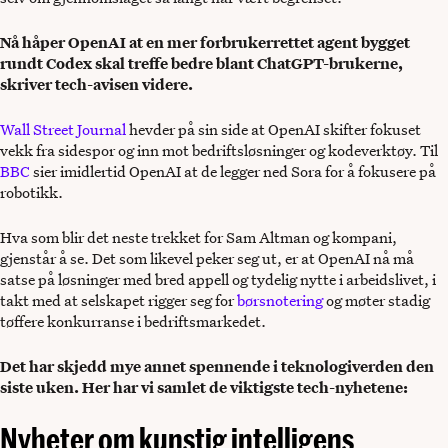
Nå håper OpenAI at en mer forbrukerrettet agent bygget
rundt Codex skal treffe bedre blant ChatGPT-brukerne,
skriver tech-avisen videre.
Wall Street Journal
hevder på sin side at OpenAI skifter fokuset
vekk fra sidespor og inn mot bedriftsløsninger og kodeverktøy. Til
BBC
sier imidlertid OpenAI at de legger ned Sora for å fokusere på
robotikk.
Hva som blir det neste trekket for Sam Altman og kompani,
gjenstår å se. Det som likevel peker seg ut, er at OpenAI nå må
satse på løsninger med bred appell og tydelig nytte i arbeidslivet, i
takt med at selskapet rigger seg for
børsnotering
og møter stadig
tøffere konkurranse i bedriftsmarkedet.
Det har skjedd mye annet spennende i teknologiverden den
siste uken. Her har vi samlet de viktigste tech-nyhetene:
Nyheter om kunstig intelligens