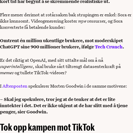
kort tid har begynt å se skremmende realistiske ut.
Flere mener derimot at rotårsaken bak strupingen er enkel: Sora er
ikke lønnsomt. Videogenerering koster
mye
ressurser, og Sora
konverterte få betalende kunder:
Omtrent én million ukentlige brukere, mot moderskipet
ChatGPT sine 900 millioner brukere, ifølge
Tech Crunch
.
Er det riktig at OpenAI, med sitt uttalte mål om å nå
superintelligens
, skal bruke sårt tiltrengt datasenterkraft på
memes
og tullete TikTok-videoer?
I
Aftenposten
spekulerer Morten Goodwin i de samme motivene:
– Skal jeg spekulere, tror jeg at de tenker at det er lite
inntekter i det. Det er ikke ukjent at de har slitt med å tjene
penger, sier Goodwin.
Tok opp kampen mot TikTok