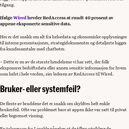
tilgang.
Ifølge
Wired
hevder RedAccess at rundt 40 prosent av
appene eksponerte sensitive data.
Her er det snakk om alt fra helsedata og økonomiske opplysninger
til interne presentasjoner, strategidokumenter og detaljerte logger
fra kundesamtaler med chatboter.
– Dette er en av de største hendelsene vi har sett, der folk
eksponerer bedriftsdata eller annen sensitiv informasjon for hvem
som helst i hele verden, sier lederen av RedAccess til Wired.
Bruker- eller systemfeil?
De fleste av bruddene det er snakk om skyldtes helt enkle
brukerfeil. Ofte var problemet bare at appen ikke var satt til privat
eller begrenset visning.
En talsperson fra Lovable påpeker at de tilbyr utviklere de