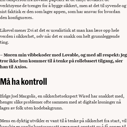
verktøyene de trenger for å bygge sikkert, men at det til syvende og
sist faktisk er den som lager appen, som har ansvar for hvordan
den konfigureres.
Likevel mener Zvi at det er urealistisk at man kan lære opp hele
verden i sikkerhet, selv når det er snakk om helt grunnleggende
ting.
– Moren min vibbekoder med Lovable, og med all respekt: Jeg
tror ikke hun kommer til å tenke på rollebasert tilgang, sier
han til Axios.
Må ha kontroll
Ifølge Joel Margolis, en sikkerhetsekspert Wired har snakket med,
henger slike problemer ofte sammen med at digitale løsninger nå
lages av folk uten kodebakgrunn.
Mens en dyktig utvikler er vant til å tenke på sikkerhet fra start, vil
kanskje en vanlig kontoransatt være mest opptatt av å få appen til