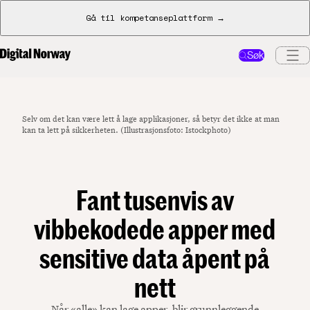
Gå til kompetanseplattform →
Søk
Selv om det kan være lett å lage applikasjoner, så betyr det ikke at man
kan ta lett på sikkerheten. (Illustrasjonsfoto: Istockphoto)
Fant tusenvis av
vibbekodede apper med
sensitive data åpent på
nett
Når «alle» kan lage apper, blir grunnleggende