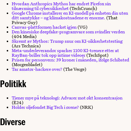
Hvordan Anthropics Mythos har endret Firefox sin
tilnærming til cybersikkerhet
(TechCrunch)
Google Chrome installerer en KI-modell på enheten din uten
ditt samtykke – og klimakostnadene er enorme.
(That
Privacy Guy)
Canvas-plattformen hacket igjen
(VG)
Den kinesiske deepfake-programvare som svindler verden
(404 Media)
Skremt av Mythos: Trump snur om KI-sikkerhetstesting
(Ars Technica)
Meta-underleverandør sparker 1100 KI-trenere etter at
RayBan-briller tok opp intime videoer
(TechSpot)
Prisen for personvern: 39 kroner i måneden, ifølge Schibsted
(Morgenbladet)
Tar amatør-hackere over?
(The Verge)
Politikk
Tjener mye på teknologi: Advarer mot økt konsentrasjon
(E24)
Holder oljefondet Big Tech i ørene?
(NRK)
Diverse