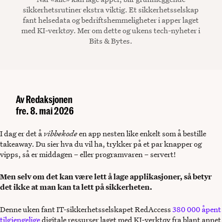
sikkerhetsrutiner ekstra viktig. Et sikkerhetsselskap
fant helsedata og bedriftshemmeligheter i apper laget
med KI-verktøy. Mer om dette og ukens tech-nyheter i
Bits & Bytes.
Av
Redaksjonen
fre. 8. mai 2026
I dag er det å
vibbekode
en app nesten like enkelt som å bestille
takeaway. Du sier hva du vil ha, trykker på et par knapper og
vipps, så er middagen – eller programvaren – servert!
Men selv om det kan være lett å lage applikasjoner, så betyr
det ikke at man kan ta lett på sikkerheten.
Denne uken fant IT-sikkerhetsselskapet RedAccess
380 000 åpent
tilgjengelige
digitale ressurser laget med KI-verktøy fra blant annet