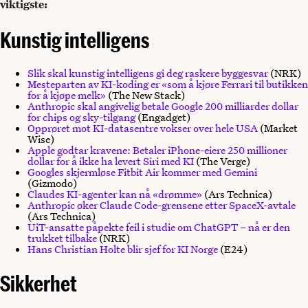
viktigste:
Kunstig intelligens
Slik skal kunstig intelligens gi deg raskere byggesvar
(NRK)
Mesteparten av KI-koding er «som å kjøre Ferrari til butikken
for å kjøpe melk»
(The New Stack)
Anthropic skal angivelig betale Google 200 milliarder dollar
for chips og sky-tilgang
(Engadget)
Opprøret mot KI-datasentre vokser over hele USA
(Market
Wise)
Apple godtar kravene: Betaler iPhone-eiere 250 millioner
dollar for å ikke ha levert Siri med KI
(The Verge)
Googles skjermløse Fitbit Air kommer med Gemini
(Gizmodo)
Claudes KI-agenter kan nå «drømme»
(Ars Technica)
Anthropic øker Claude Code-grensene etter SpaceX-avtale
(Ars Technica)
UiT-ansatte påpekte feil i studie om ChatGPT – nå er den
trukket tilbake
(NRK)
Hans Christian Holte blir sjef for KI Norge
(E24)
Sikkerhet