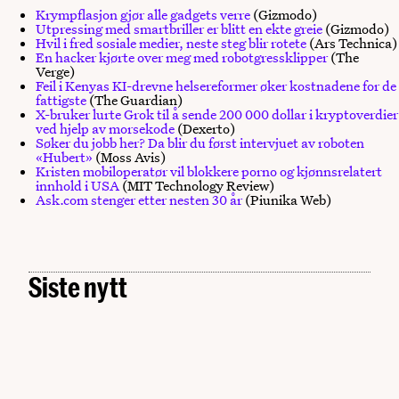
Krympflasjon gjør alle gadgets verre
(Gizmodo)
Utpressing med smartbriller er blitt en ekte greie
(Gizmodo)
Hvil i fred sosiale medier, neste steg blir rotete
(Ars Technica)
En hacker kjørte over meg med robotgressklipper
(The
Verge)
Feil i Kenyas KI-drevne helsereformer øker kostnadene for de
fattigste
(The Guardian)
X-bruker lurte Grok til å sende 200 000 dollar i kryptoverdier
ved hjelp av morsekode
(Dexerto)
Søker du jobb her? Da blir du først intervjuet av roboten
«Hubert»
(Moss Avis)
Kristen mobiloperatør vil blokkere porno og kjønnsrelatert
innhold i USA
(MIT Technology Review)
Ask.com stenger etter nesten 30 år
(Piunika Web)
Siste nytt
Arendalsuka 2026: Her møter du Digital Norway
Kunstig intelligens
MAN. 03.08.2026
Når KI møter HR: – Å bruke KI fritar deg ikke fra
Data
ansvar
Slik bygger Statens vegvesen datadrevne
Kunstig intelligens
fagpersoner
Norge får ny nasjonal samspillsarena for kunstig
MAN. 29.06.2026