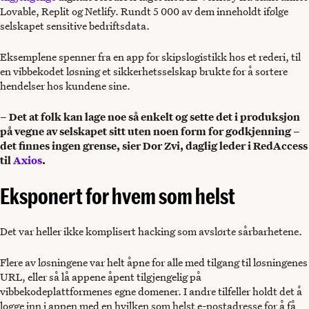
Lovable, Replit og Netlify. Rundt 5 000 av dem inneholdt ifølge
selskapet sensitive bedriftsdata.
Eksemplene spenner fra en app for skipslogistikk hos et rederi, til
en vibbekodet løsning et sikkerhetsselskap brukte for å sortere
hendelser hos kundene sine.
– Det at folk kan lage noe så enkelt og sette det i produksjon
på vegne av selskapet sitt uten noen form for godkjenning –
det finnes ingen grense, sier Dor Zvi, daglig leder i RedAccess
til
Axios
.
Eksponert for hvem som helst
Det var heller ikke komplisert hacking som avslørte sårbarhetene.
Flere av løsningene var helt åpne for alle med tilgang til løsningenes
URL, eller så lå appene åpent tilgjengelig på
vibbekodeplattformenes egne domener. I andre tilfeller holdt det å
logge inn i appen med en hvilken som helst e-postadresse for å få