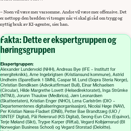
– Noen vil være mer varsomme. Andre vil være mer offensive. Det
er nettopp den bredden vi trenger når vi skal gi råd om trygg og
nyttig bruk av KI-agenter, sier han.
Fakta: Dette er ekspertgruppen og
høringsgruppen
Ekspertgruppen:
Alexander Lundervold (NHH), Andreas Bye (IFE – Institutt for
energiteknikk), Arne Ingebrigtsen (Kristiansund kommune), Astrid
Undheim (SpareBank 1 SMN), Caspar M. Lund (Sopra Steria Norge),
Christian Bendiksen (Advokatfirmaet Bull), Einar Michaelsen
(Circular), Hilde Margrethe Lovett (Helsedirektoratet), Inga Strümke
(NTNU), Jorunn Thaulow (Medbrics), Jørn Leonardsen
(Skatteetaten), Kristian Enger (NHO), Lena Carlström (DIO –
Departementenes digitaliseringsorganisasjon), Nicolai Høge (NAV),
Per Kristian Næss-Fladset (DNB), Petter Bae Brandtzæg (UiO /
SINTEF Digital), Pål Reiersrud (KS Digital), Seong-Eun Cho (Equinor),
Terje Møland (Sikt), Trygve Karper (Riff.ai), Vegard Kolbjørnsrud (BI
Norwegian Business School) og Vegard Storstad (Deloitte).