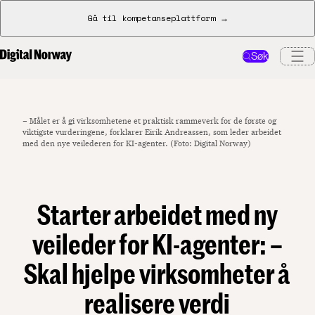
Gå til kompetanseplattform →
Søk
– Målet er å gi virksomhetene et praktisk rammeverk for de første og
viktigste vurderingene, forklarer Eirik Andreassen, som leder arbeidet
med den nye veilederen for KI-agenter. (Foto: Digital Norway)
Starter arbeidet med ny
veileder for KI-agenter: –
Skal hjelpe virksomheter å
realisere verdi