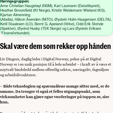
Høringsgruppen:
Arne Christian Haugstøyl (NSM), Kari Laumann (Datatilsynet),
Heather Broomfield (KI Norge), Kristin Weidemann Wieland (KS),
Kjartan Almenning
(Abelia), Håkon Åsenden (NITO), Øystein Holm-Haagensen (DELTA),
Ketil Staalesen (LO), Bernt G. Apeland (Virke), Odd-Erik Stende
(Spekter), Øyvind Husby (TEK Norge) og Lars Øystein Eriksen
(Finansforbundet).
Skal være dem som rekker opp hånden
Liv Dingsør, daglig leder i Digital Norway, peker på at Digital
Norway er i en unik posisjon til å lede arbeidet – i kraft av å være et
nøytralt bindeledd mellom offentlig sektor, næringsliv, fagmiljøer
og arbeidslivsaktører.
– Både teknologien og spørsmålene mange sitter med, er de
samme. Da trenger vi også et felles utgangspunkt, som
virksomheter kan gjøre egne vurderinger på toppen av, sier
hun.