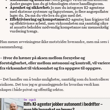
Andre ganger kan du gi teknologien større handlingsrom.
Åpenhet og sikkerhet:
Jo mer du integrerer KI-agentene
med eksterne systemer og fagsystemer, jo flere angrepsflater
lager du. Da må du vite hva du gjør med det.
Effektivisering og kompetanse:
KI-agenter kan frigjøre tid
og effektivisere arbeid, men virksomheten må samtidig sikre
at ansatte beholder nødvendig kompetanse når menneskelig
vurdering trengs.
Han mener avveiningene ikke motstrider hverandre, men må sees i
sammenheng.
– Hvor du havner på aksen mellom fornyelse og
forutsigbarhet, eller mellom autonomi og kontroll, vil variere
fra virksomhet til virksomhet og fra oppgave til oppgave.
– Det handler om å tenke muligheter, samtidig som du kontrollerer
risikoen. Det tror jeg er grunnleggende for hvordan verdi kan
skapes i både privat og offentlig sektor.
Se også
Riffs KI-agenter jobber autonomt i bedrifter –
men blir lovverket en brems?