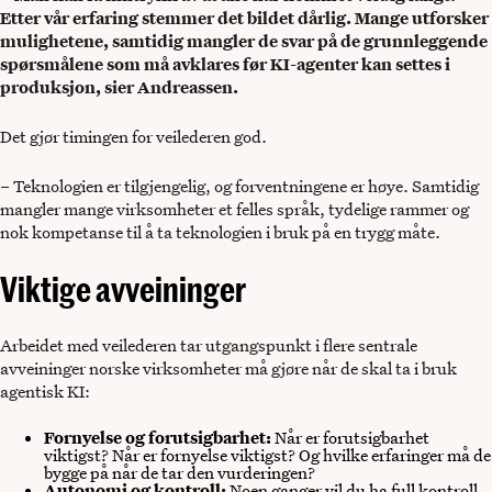
Etter vår erfaring stemmer det bildet dårlig. Mange utforsker
mulighetene, samtidig mangler de svar på de grunnleggende
spørsmålene som må avklares før KI-agenter kan settes i
produksjon, sier Andreassen.
Det gjør timingen for veilederen god.
– Teknologien er tilgjengelig, og forventningene er høye. Samtidig
mangler mange virksomheter et felles språk, tydelige rammer og
nok kompetanse til å ta teknologien i bruk på en trygg måte.
Viktige avveininger
Arbeidet med veilederen tar utgangspunkt i flere sentrale
avveininger norske virksomheter må gjøre når de skal ta i bruk
agentisk KI:
Fornyelse og forutsigbarhet:
Når er forutsigbarhet
viktigst? Når er fornyelse viktigst? Og hvilke erfaringer må de
bygge på når de tar den vurderingen?
Autonomi og kontroll:
Noen ganger vil du ha full kontroll.