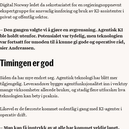
Digital Norway ledet da sekretariatet for en regjeringsoppnevnt
ekspertgruppe for ansvarlig innføring og bruk av KI-assistenter i
privat og offentlig sektor.
– Den gangen valgte vi å gjøre en avgrensning. Agentisk KI
ble holdt utenfor. Potensialet var tydelig, men teknologien
var fortsatt for umoden til å kunne gi gode og operative råd,
sier Andreassen.
Timingen er god
Siden da har mye endret seg. Agentisk teknologi har blitt mer
tilgjengelig. Leverandører bygger agentfunksjonalitet inn i verktøy
mange virksomheter allerede bruker, og stadig flere utforsker hva
teknologien kan bety i praksis.
Likevel er de færreste kommet ordentlig i gang med KI-agenter i
operativ drift.
– Man kan få inntrykk av at alle har kommet veldig langt.