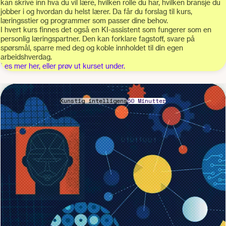
kan skrive inn hva du vil lære, hvilken rolle du har, hvilken bransje du
jobber i og hvordan du helst lærer. Da får du forslag til kurs,
læringsstier og programmer som passer dine behov.
I hvert kurs finnes det også en KI-assistent som fungerer som en
personlig læringspartner. Den kan forklare fagstoff, svare på
spørsmål, sparre med deg og koble innholdet til din egen
arbeidshverdag.
Les mer her, eller prøv ut kurset under.
Kunstig intelligens
50 Minutter