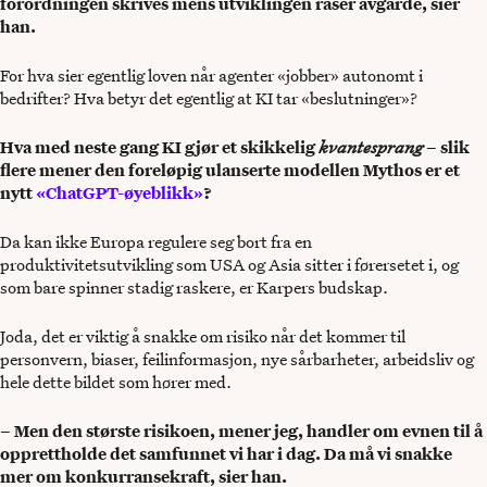
forordningen skrives mens utviklingen raser avgårde, sier
han.
For hva sier egentlig loven når agenter «jobber» autonomt i
bedrifter? Hva betyr det egentlig at KI tar «beslutninger»?
Hva med neste gang KI gjør et skikkelig
kvantesprang
– slik
flere mener den foreløpig ulanserte modellen Mythos er et
nytt
«ChatGPT-øyeblikk»
?
Da kan ikke Europa regulere seg bort fra en
produktivitetsutvikling som USA og Asia sitter i førersetet i, og
som bare spinner stadig raskere, er Karpers budskap.
Joda, det er viktig å snakke om risiko når det kommer til
personvern, biaser, feilinformasjon, nye sårbarheter, arbeidsliv og
hele dette bildet som hører med.
– Men den største risikoen, mener jeg, handler om evnen til å
opprettholde det samfunnet vi har i dag. Da må vi snakke
mer om konkurransekraft, sier han.