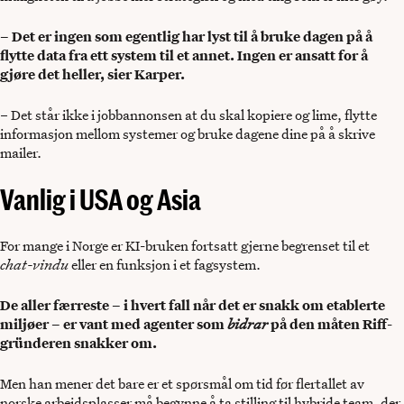
– Det er ingen som egentlig har lyst til å bruke dagen på å
flytte data fra ett system til et annet. Ingen er ansatt for å
gjøre det heller, sier Karper.
– Det står ikke i jobbannonsen at du skal kopiere og lime, flytte
informasjon mellom systemer og bruke dagene dine på å skrive
mailer.
Vanlig i USA og Asia
For mange i Norge er KI-bruken fortsatt gjerne begrenset til et
chat-vindu
eller en funksjon i et fagsystem.
De aller færreste – i hvert fall når det er snakk om etablerte
miljøer – er vant med agenter som
bidrar
på den måten Riff-
gründeren snakker om.
Men han mener det bare er et spørsmål om tid før flertallet av
norske arbeidsplasser må begynne å ta stilling til hybride team, der