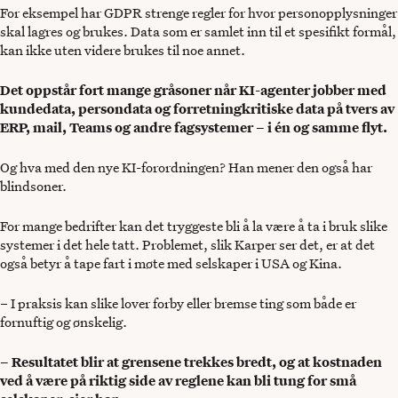
For eksempel har GDPR strenge regler for hvor personopplysninger
skal lagres og brukes. Data som er samlet inn til et spesifikt formål,
kan ikke uten videre brukes til noe annet.
Det oppstår fort mange gråsoner når KI-agenter jobber med
kundedata, persondata og forretningkritiske data på tvers av
ERP, mail, Teams og andre fagsystemer – i én og samme flyt.
Og hva med den nye KI-forordningen? Han mener den også har
blindsoner.
For mange bedrifter kan det tryggeste bli å la være å ta i bruk slike
systemer i det hele tatt. Problemet, slik Karper ser det, er at det
også betyr å tape fart i møte med selskaper i USA og Kina.
– I praksis kan slike lover forby eller bremse ting som både er
fornuftig og ønskelig.
– Resultatet blir at grensene trekkes bredt, og at kostnaden
ved å være på riktig side av reglene kan bli tung for små