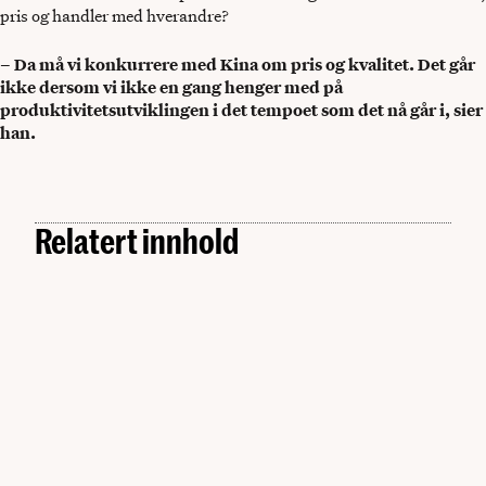
pris og handler med hverandre?
– Da må vi konkurrere med Kina om pris og kvalitet. Det går
ikke dersom vi ikke en gang henger med på
produktivitetsutviklingen i det tempoet som det nå går i, sier
han.
Relatert innhold
Kunstig intelligens
Slik skal norsk KI-forskning ut i arbeidslivet: –
Kunstig intelligens
Sammen skal vi bygge broen
Tre verdifulle KI-tips fra NRK, Equinor og DNB
Kunstig intelligens
– Det er ikke teknologien som begrenser oss lenger.
MAN. 29.06.2026
MAN. 22.06.2026
Kunstig intelligens
Det er forestillingsevnen vår
Starter arbeidet med ny veileder for KI-agenter: –
Skal hjelpe virksomheter å realisere verdi
MAN. 22.06.2026
MAN. 15.06.2026