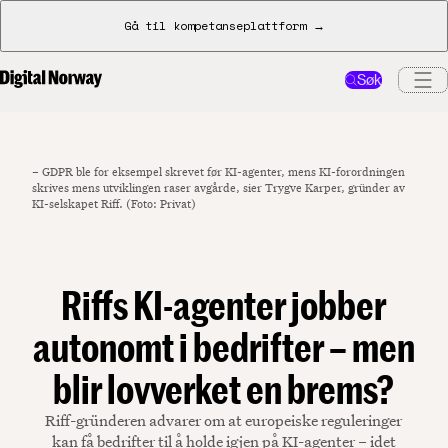
Gå til kompetanseplattform →
Søk
– GDPR ble for eksempel skrevet før KI-agenter, mens KI-forordningen
skrives mens utviklingen raser avgårde, sier Trygve Karper, gründer av
KI-selskapet Riff. (Foto: Privat)
Riffs KI-agenter jobber
autonomt i bedrifter – men
blir lovverket en brems?
Riff-gründeren advarer om at europeiske reguleringer
kan få bedrifter til å holde igjen på KI-agenter – idet