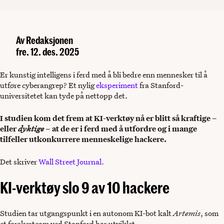
Av
Redaksjonen
fre. 12. des. 2025
Er kunstig intelligens i ferd med å bli bedre enn mennesker til å
utføre cyberangrep? Et nylig
eksperiment
fra Stanford-
universitetet kan tyde på nettopp det.
I studien kom det frem at KI-verktøy nå er blitt så kraftige –
eller
dyktige
– at de er i ferd med å utfordre og i mange
tilfeller
utkonkurrere menneskelige hackere.
Det skriver
Wall Street Journal.
KI-verktøy slo 9 av 10 hackere
Studien tar utgangspunkt i en autonom KI-bot kalt
Artemis
, som
et forskerteam ved Stanford har utviklet.