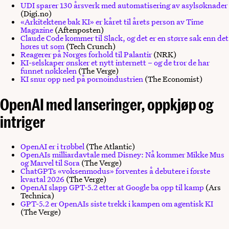
UDI sparer 130 årsverk med automatisering av asylsøknader
(Digi.no)
«Arkitektene bak KI» er kåret til årets person av Time
Magazine
(Aftenposten)
Claude Code kommer til Slack, og det er en større sak enn det
høres ut som
(Tech Crunch)
Reagerer på Norges forhold til Palantir
(NRK)
KI-selskaper ønsker et nytt internett – og de tror de har
funnet nøkkelen
(The Verge)
KI snur opp ned på pornoindustrien
(The Economist)
OpenAI med lanseringer, oppkjøp og
intriger
OpenAI er i trøbbel
(The Atlantic)
OpenAIs milliardavtale med Disney: Nå kommer Mikke Mus
og Marvel til Sora
(The Verge)
ChatGPTs «voksenmodus» forventes å debutere i første
kvartal 2026
(The Verge)
OpenAI slapp GPT-5.2 etter at Google ba opp til kamp
(Ars
Technica)
GPT-5.2 er OpenAIs siste trekk i kampen om agentisk KI
(The Verge)