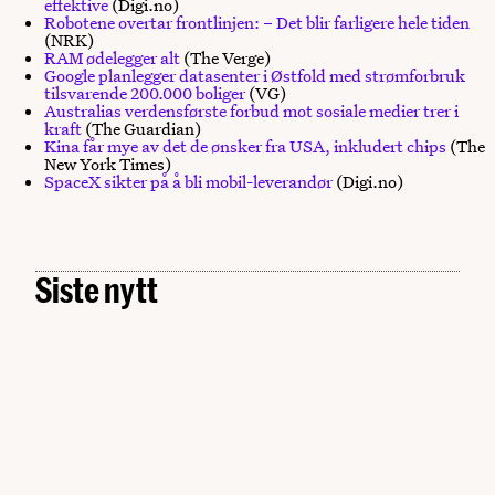
effektive
(Digi.no)
Robotene overtar frontlinjen: – Det blir farligere hele tiden
(NRK)
RAM ødelegger alt
(The Verge)
Google planlegger datasenter i Østfold med strømforbruk
tilsvarende 200.000 boliger
(VG)
Australias verdensførste forbud mot sosiale medier trer i
kraft
(The Guardian)
Kina får mye av det de ønsker fra USA, inkludert chips
(The
New York Times)
SpaceX sikter på å bli mobil-leverandør
(Digi.no)
Siste nytt
KI-agenter «på rømmen» – bør vi bekymre oss?
Arendalsuka 2026: Her møter du Digital Norway
FRE. 07.08.2026
Kunstig intelligens
MAN. 03.08.2026
Når KI møter HR: – Å bruke KI fritar deg ikke fra
Data
ansvar
Slik bygger Statens vegvesen datadrevne
fagpersoner
MAN. 29.06.2026
FRE. 26.06.2026