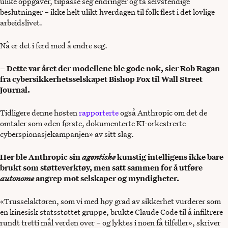
ulike oppgaver, tilpasse seg endringer og ta selvstendige
beslutninger – ikke helt ulikt hverdagen til folk flest i det lovlige
arbeidslivet.
Nå er det i ferd med å endre seg.
– Dette var året der modellene ble gode nok, sier Rob Ragan
fra cybersikkerhetsselskapet Bishop Fox til Wall Street
Journal.
Tidligere denne høsten
rapporterte
også Anthropic om det de
omtaler som «den første, dokumenterte KI-orkestrerte
cyberspionasjekampanjen» av sitt slag.
Her ble Anthropic sin
agentiske
kunstig intelligens ikke bare
brukt som støtteverktøy, men satt sammen for å utføre
autonome
angrep mot selskaper og myndigheter.
«Trusselaktøren, som vi med høy grad av sikkerhet vurderer som
en kinesisk statsstøttet gruppe, brukte Claude Code til å infiltrere
rundt tretti mål verden over – og lyktes i noen få tilfeller», skriver