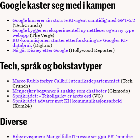
Google kaster seg med i kampen
Google lanserer sin største KI-agent samtidig med GPT-5.2
(TechCrunch)
Google bygger en eksperimentell ny nettleser og en ny type
webapp
(The Verge)
EU-kommisjonen starter etterforskning av Googles KI-
databruk
(Digi.no)
Nå går Disney etter Google
(Hollywood Reporter)
Tech, språk og bokstavtyper
Marco Rubio forbyr Calibri i utenriksdepartementet
(Tech
Crunch)
Mennesker begynner å snakke som chatboter
(Gizmodo)
Språkrådet: «Tekoligark» er årets ord
(VG)
Språkrådet advarer mot KI i kommunikasjonsarbeid
(Kom24)
Diverse
Riksrevisjonen: Mangelfulle IT-ressurser gjør PST mindre