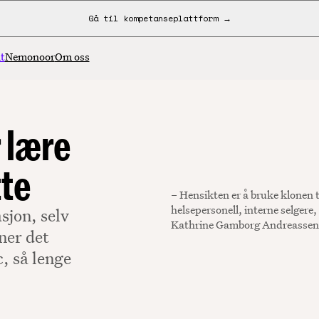
Gå til kompetanseplattform →
t
Nemonoor
Om oss
r lære
te
– Hensikten er å bruke klonen 
helsepersonell, interne selgere,
sjon, selv
Kathrine Gamborg Andreassen, 
ner det
, så lenge