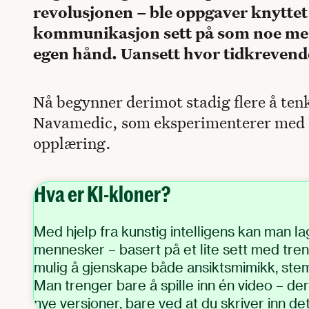
revolusjonen – ble oppgaver knyttet
kommunikasjon sett på som noe me
egen hånd. Uansett hvor tidkrevende
Nå begynner derimot stadig flere å ten
Navamedic, som eksperimenterer med K
opplæring.
Hva er KI-kloner?
Med hjelp fra kunstig intelligens kan man la
mennesker – basert på et lite sett med tren
mulig å gjenskape både ansiktsmimikk, st
Man trenger bare å spille inn én video – de
nye versjoner, bare ved at du skriver inn det