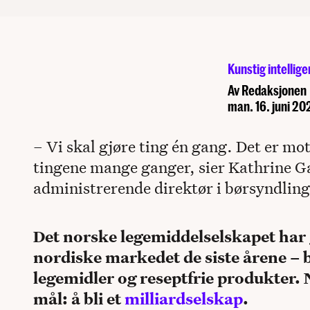
Kunstig intellige
Av
Redaksjonen
man. 16. juni 20
– Vi skal gjøre ting én gang. Det er m
tingene mange ganger, sier Kathrine 
administrerende direktør i børsyndli
Det norske legemiddelselskapet har gj
nordiske markedet de siste årene – 
legemidler og reseptfrie produkter. N
mål: å bli et
milliardselskap
.