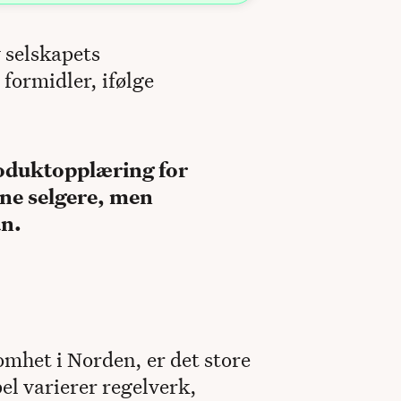
v selskapets
formidler, ifølge
roduktopplæring for
rne selgere, men
un.
mhet i Norden, er det store
el varierer regelverk,