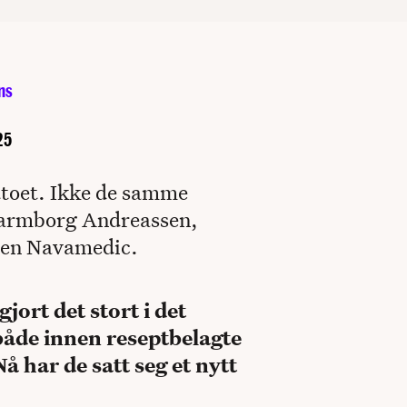
ns
25
ottoet. Ikke de samme
Garmborg Andreassen,
ngen Navamedic.
ort det stort i det
både innen reseptbelagte
å har de satt seg et nytt