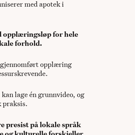
niserer med apotek i
d opplæringsløp for hele
kale forhold.
g gjennomført opplæring
ressurskrevende.
kan lage én grunnvideo, og
k praksis.
e presist på lokale språk
e og kulturelle forskjeller