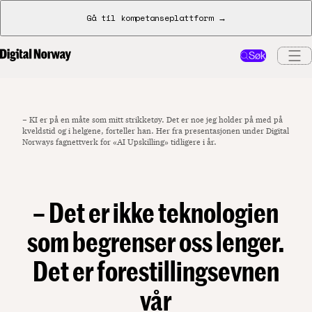
Gå til kompetanseplattform →
Søk
– KI er på en måte som mitt strikketøy. Det er noe jeg holder på med på
kveldstid og i helgene, forteller han. Her fra presentasjonen under Digital
Norways fagnettverk for «AI Upskilling» tidligere i år.
– Det er ikke teknologien
som begrenser oss lenger.
Det er forestillingsevnen
vår