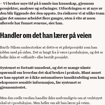
– Vi bruker mye tid på å samle inn kunnskap, gjennom
prosjekter, analyser og erfaringer. Utfordringen er at mye av
den blir liggende der den oppsto. Da risikerer vi at ulike team
gjør det samme arbeidet flere ganger, uten å vite at noen
allerede har funnet svarene, sier han.
Handler om det han lærer på veien
Barth-Nilsen understreker at dette er et pilotprosjekt som han
jobber med på siden. Det er langt fra å være i produksjon, og det er
heller ikke et «offisielt» eller bestilt prosjekt.
Systemet er fortsatt umodent, og det er mange uløste
spørsmål om hvordan det skal brukes i praksis. Blant annet
er han opptatt av å ikke automatisere innsiktsdeling som kan
eksponere sensitiv informasjon, før systemet er
gjennomtestet.
Men den reelle verdien handler ikke nødvendigvis om at verktøyet
skal ut i produksjon. Men heller om alt han lærer på veien.