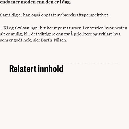
enda mer moden enn den er i dag.
Samtidig er han også opptatt av bærekraftsperspektivet.
– KI og skyløsninger bruker mye ressurser. I en verden hvor nesten
alt er mulig, blir det viktigere enn før å prioritere og avklare hva
som er godt nok, sier Barth-Nilsen.
Relatert innhold
Kunstig intelligens
Slik skal norsk KI-forskning ut i arbeidslivet: –
Kunstig intelligens
Sammen skal vi bygge broen
Tre verdifulle KI-tips fra NRK, Equinor og DNB
Kunstig intelligens
Starter arbeidet med ny veileder for KI-agenter: –
MAN. 29.06.2026
MAN. 22.06.2026
Kunstig intelligens
Skal hjelpe virksomheter å realisere verdi
Slik skal kommunene hente ut KI-gevinstene
MAN. 15.06.2026
TIR. 26.05.2026