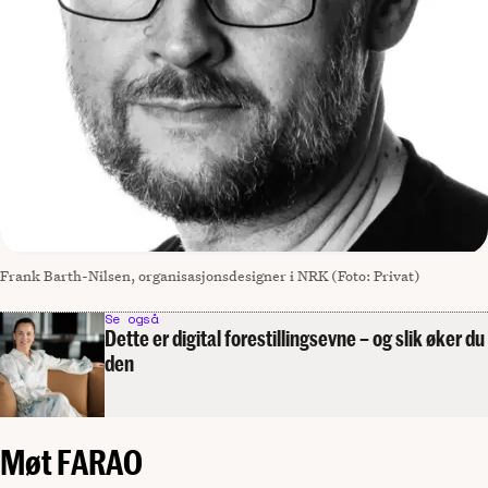
Frank Barth-Nilsen, organisasjonsdesigner i NRK (Foto: Privat)
Se også
Dette er digital forestillingsevne – og slik øker du
den
Møt FARAO