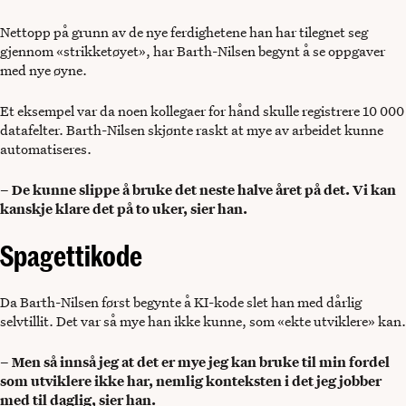
Nettopp på grunn av de nye ferdighetene han har tilegnet seg
gjennom «strikketøyet», har Barth-Nilsen begynt å se oppgaver
med nye øyne.
Et eksempel var da noen kollegaer for hånd skulle registrere 10 000
datafelter. Barth-Nilsen skjønte raskt at mye av arbeidet kunne
automatiseres.
– De kunne slippe å bruke det neste halve året på det. Vi kan
kanskje klare det på to uker, sier han.
Spagettikode
Da Barth-Nilsen først begynte å KI-kode slet han med dårlig
selvtillit. Det var så mye han ikke kunne, som «ekte utviklere» kan.
– Men så innså jeg at det er mye jeg kan bruke til min fordel
som utviklere ikke har, nemlig konteksten i det jeg jobber
med til daglig, sier han.