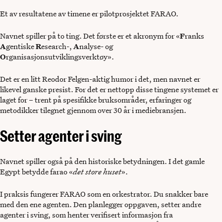
Et av resultatene av timene er pilotprosjektet FARAO.
Navnet spiller på to ting. Det første er et akronym for «
F
ranks
A
gentiske
R
esearch-,
A
nalyse- og
O
rganisasjonsutviklingsverktøy».
Det er en litt Reodor Felgen-aktig humor i det, men navnet er
likevel ganske presist. For det er nettopp disse tingene systemet er
laget for – trent på spesifikke bruksområder, erfaringer og
metodikker tilegnet gjennom over 30 år i mediebransjen.
Setter agenter i sving
Navnet spiller også på den historiske betydningen. I det gamle
Egypt betydde farao «
det store huset
».
I praksis fungerer FARAO som en orkestrator. Du snakker bare
med den ene agenten. Den planlegger oppgaven, setter andre
agenter i sving, som henter verifisert informasjon fra