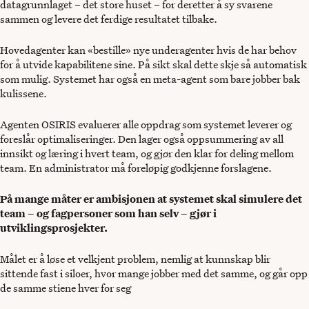
datagrunnlaget – det store huset – for deretter å sy svarene
sammen og levere det ferdige resultatet tilbake.
Hovedagenter kan «bestille» nye underagenter hvis de har behov
for å utvide kapabilitene sine. På sikt skal dette skje så automatisk
som mulig. Systemet har også en meta-agent som bare jobber bak
kulissene.
Agenten OSIRIS evaluerer alle oppdrag som systemet leverer og
foreslår optimaliseringer. Den lager også oppsummering av all
innsikt og læring i hvert team, og gjør den klar for deling mellom
team. En administrator må foreløpig godkjenne forslagene.
På mange måter er ambisjonen at systemet skal simulere det
team – og fagpersoner som han selv – gjør i
utviklingsprosjekter.
Målet er å løse et velkjent problem, nemlig at kunnskap blir
sittende fast i siloer, hvor mange jobber med det samme, og går opp
de samme stiene hver for seg