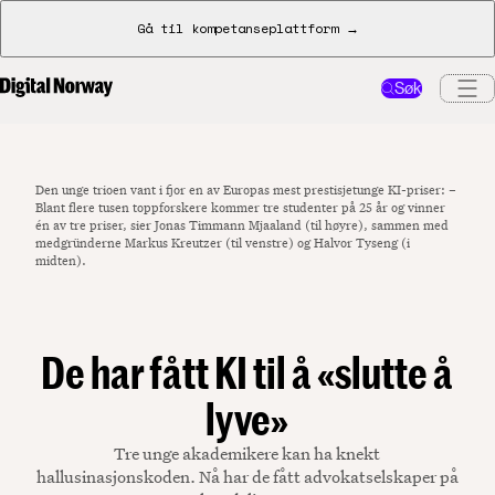
Gå til kompetanseplattform →
Søk
Den unge trioen vant i fjor en av Europas mest prestisjetunge KI-priser: –
Blant flere tusen toppforskere kommer tre studenter på 25 år og vinner
én av tre priser, sier Jonas Timmann Mjaaland (til høyre), sammen med
medgründerne Markus Kreutzer (til venstre) og Halvor Tyseng (i
midten).
De har fått KI til å «slutte å
lyve»
Tre unge akademikere kan ha knekt
hallusinasjonskoden. Nå har de fått advokatselskaper på