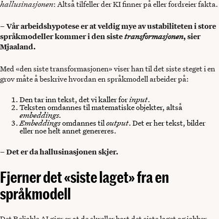
hallusinasjonen
: Altså tilfeller der KI finner på eller fordreier fakta.
– Vår arbeidshypotese er at veldig mye av ustabiliteten i store
språkmodeller kommer i den siste
transformasjonen
, sier
Mjaaland.
Med «den siste transformasjonen» viser han til det siste steget i en
grov måte å beskrive hvordan en språkmodell arbeider på:
Den tar inn tekst, det vi kaller for
input
.
Teksten omdannes til matematiske objekter, altså
embeddings.
Embeddings
omdannes til
output
. Det er her tekst, bilder
eller noe helt annet genereres.
– Det er da hallusinasjonen skjer.
Fjerner det «siste laget» fra en
språkmodell
Det Reliable AI gjør er at de skreller bort det siste laget og jobber