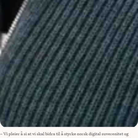
– Vi pleier å si at vi skal bidra til å styrke norsk digital suverenitet og