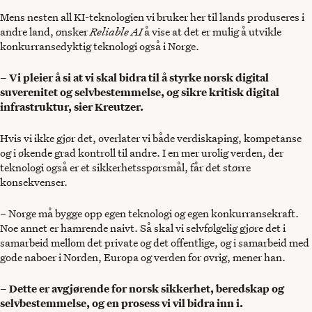
Mens nesten all KI-teknologien vi bruker her til lands produseres i
andre land, ønsker
Reliable AI
å vise at det er mulig å utvikle
konkurransedyktig teknologi også i Norge.
– Vi pleier å si at vi skal bidra til å styrke norsk digital
suverenitet og selvbestemmelse, og sikre kritisk digital
infrastruktur, sier Kreutzer.
Hvis vi ikke gjør det, overlater vi både verdiskaping, kompetanse
og i økende grad kontroll til andre. I en mer urolig verden, der
teknologi også er et sikkerhetsspørsmål, får det større
konsekvenser.
– Norge må bygge opp egen teknologi og egen konkurransekraft.
Noe annet er hamrende naivt. Så skal vi selvfølgelig gjøre det i
samarbeid mellom det private og det offentlige, og i samarbeid med
gode naboer i Norden, Europa og verden for øvrig, mener han.
– Dette er avgjørende for norsk sikkerhet, beredskap og
selvbestemmelse, og en prosess vi vil bidra inn i.