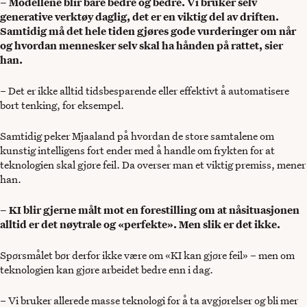
– Modellene blir bare bedre og bedre. Vi bruker selv
generative verktøy daglig, det er en viktig del av driften.
Samtidig må det hele tiden gjøres gode vurderinger om når
og hvordan mennesker selv skal ha hånden på rattet, sier
han.
– Det er ikke alltid tidsbesparende eller effektivt å automatisere
bort tenking, for eksempel.
Samtidig peker Mjaaland på hvordan de store samtalene om
kunstig intelligens fort ender med å handle om frykten for at
teknologien skal gjøre feil. Da overser man et viktig premiss, mener
han.
– KI blir gjerne målt mot en forestilling om at nåsituasjonen
alltid er det nøytrale og «perfekte». Men slik er det ikke.
Spørsmålet bør derfor ikke være om «KI kan gjøre feil» – men om
teknologien kan gjøre arbeidet bedre enn i dag.
– Vi bruker allerede masse teknologi for å ta avgjørelser og bli mer