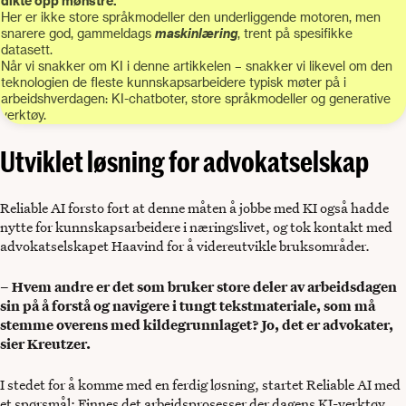
dikte opp mønstre.
Her er ikke store språkmodeller den underliggende motoren, men
snarere god, gammeldags
maskinlæring
, trent på spesifikke
datasett.
Når vi snakker om KI i denne artikkelen – snakker vi likevel om den
teknologien de fleste kunnskapsarbeidere typisk møter på i
arbeidshverdagen: KI-chatboter, store språkmodeller og generative
verktøy.
Utviklet løsning for advokatselskap
Reliable AI forsto fort at denne måten å jobbe med KI også hadde
nytte for kunnskapsarbeidere i næringslivet, og tok kontakt med
advokatselskapet Haavind for å videreutvikle bruksområder.
– Hvem andre er det som bruker store deler av arbeidsdagen
sin på å forstå og navigere i tungt tekstmateriale, som må
stemme overens med kildegrunnlaget? Jo, det er advokater,
sier Kreutzer.
I stedet for å komme med en ferdig løsning, startet Reliable AI med
et spørsmål: Finnes det arbeidsprosesser der dagens KI-verktøy