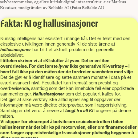
selvbestemmelse, og sikre kritisk digital infrastruktur, sier Markus
Kreutzer, medgründer av Reliable AI (Foto: Reliable AI)
Fakta: KI og hallusinasjoner
Kunstig intelligens har eksistert i mange tiår. Det er først med den
eksplosive utviklingen innen generativ KI de siste årene at
hallusinasjoner
har blitt et aktuelt problem i det generelle
arbeidslivet.
I tittelen skriver vi at «KI slutter å lyve». Det er en liten
overdrivelse. For det første
lyver
ikke generative KI-verktøy – i
hvert fall ikke på den måten der de fordreier sannheten med vilje.
Det de gjør er å identifisere og sette sammen mønstre i data på et
svært avansert nivå. Resultatet kan fremstå som presist og
overbevisende, samtidig som det kan inneholde feil eller oppdiktede
sammenhenger.
Hallusinasjoner
som det populært kalles for.
Det gjør at slike verktøy ikke alltid egner seg til oppgaver der
informasjon må være direkte etterprøvbar, som i rapportskriving.
Samtidig er det verdt å nevne at
langt fra all KI
fungerer på denne
måten.
Vi slipper for eksempel å betvile om cruisekontrollen i bilen
hallusinerer når det blir kø på motorveien, eller om finansmodeller
som fanger opp mistenkelige transaksjoner plutselig begynner å