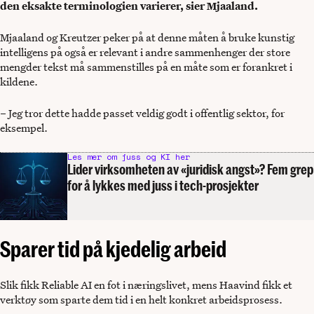
den eksakte terminologien varierer, sier Mjaaland.
Mjaaland og Kreutzer peker på at denne måten å bruke kunstig
intelligens på også er relevant i andre sammenhenger der store
mengder tekst må sammenstilles på en måte som er forankret i
kildene.
– Jeg tror dette hadde passet veldig godt i offentlig sektor, for
eksempel.
Les mer om juss og KI her
Lider virksomheten av «juridisk angst»? Fem grep
for å lykkes med juss i tech-prosjekter
Sparer tid på kjedelig arbeid
Slik fikk Reliable AI en fot i næringslivet, mens Haavind fikk et
verktøy som sparte dem tid i en helt konkret arbeidsprosess.