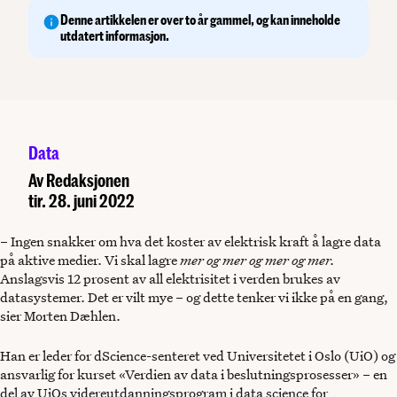
Denne artikkelen er over to år gammel, og kan inneholde
utdatert informasjon.
Data
Av
Redaksjonen
tir. 28. juni 2022
– Ingen snakker om hva det koster av elektrisk kraft å lagre data
på aktive medier. Vi skal lagre
mer og mer og mer og mer.
Anslagsvis 12 prosent av all elektrisitet i verden brukes av
datasystemer. Det er vilt mye – og dette tenker vi ikke på en gang,
sier Morten Dæhlen.
Han er leder for dScience-senteret ved Universitetet i Oslo (UiO) og
ansvarlig for kurset «Verdien av data i beslutningsprosesser» – en
del av UiOs videreutdanningsprogram i data science for