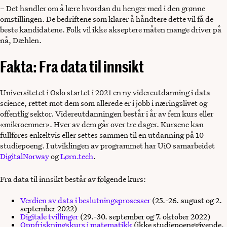
– Det handler om å lære hvordan du henger med i den grønne
omstillingen. De bedriftene som klarer å håndtere dette vil få de
beste kandidatene. Folk vil ikke akseptere måten mange driver på
nå, Dæhlen.
Fakta: Fra data til innsikt
Universitetet i Oslo startet i 2021 en ny videreutdanning i data
science, rettet mot dem som allerede er i jobb i næringslivet og
offentlig sektor. Videreutdanningen består i år av fem kurs eller
«mikroemner». Hver av dem går over tre dager. Kursene kan
fullføres enkeltvis eller settes sammen til en utdanning på 10
studiepoeng. I utviklingen av programmet har UiO samarbeidet
DigitalNorway
og
Lørn.tech
.
Fra data til innsikt består av følgende kurs:
Verdien av data i beslutningsprosesser
(25.-26. august og 2.
september 2022)
Digitale tvillinger
(29.-30. september og 7. oktober 2022)
Oppfriskningskurs i matematikk
(ikke studiepoenggivende,