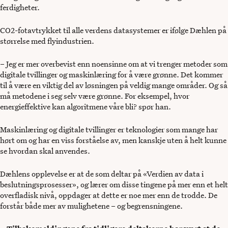
ferdigheter.
CO2-fotavtrykket til alle verdens datasystemer er ifølge Dæhlen på
størrelse med flyindustrien.
– Jeg er mer overbevist enn noensinne om at vi trenger metoder som
digitale tvillinger og maskinlæring for å være grønne. Det kommer
til å være en viktig del av løsningen på veldig mange områder. Og så
må metodene i seg selv være grønne. For eksempel, hvor
energieffektive kan algoritmene våre bli? spør han.
Maskinlæring og digitale tvillinger er teknologier som mange har
hørt om og har en viss forståelse av, men kanskje uten å helt kunne
se hvordan skal anvendes.
Dæhlens opplevelse er at de som deltar på «Verdien av data i
beslutningsprosesser», og lærer om disse tingene på mer enn et helt
overfladisk nivå, oppdager at dette er noe mer enn de trodde. De
forstår både mer av mulighetene – og begrensningene.