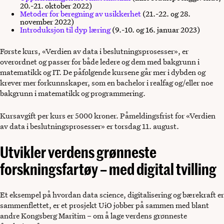
20.-21. oktober 2022)
Metoder for beregning av usikkerhet
(21.-22. og 28.
november 2022)
Introduksjon til dyp læring
(9.-10. og 16. januar 2023)
Første kurs, «Verdien av data i beslutningsprosesser», er
overordnet og passer for både ledere og dem med bakgrunn i
matematikk og IT. De påfølgende kursene går mer i dybden og
krever mer forkunnskaper, som en bachelor i realfag og/eller noe
bakgrunn i matematikk og programmering.
Kursavgift per kurs er 5000 kroner. Påmeldingsfrist for «Verdien
av data i beslutningsprosesser» er torsdag 11. august.
Utvikler verdens grønneste
forskningsfartøy – med digital tvilling
Et eksempel på hvordan data science, digitalisering og bærekraft er
sammenflettet, er et prosjekt UiO jobber på sammen med blant
andre Kongsberg Maritim – om å lage verdens grønneste