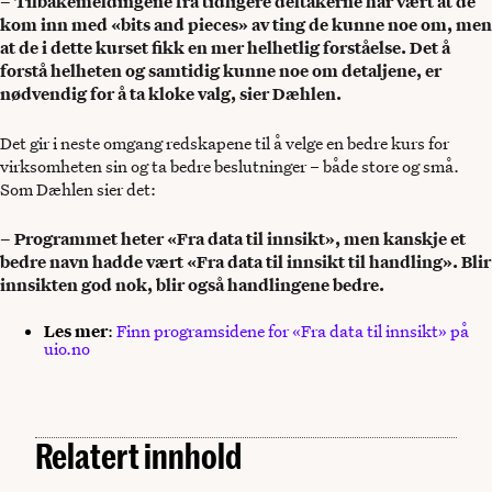
– Tilbakemeldingene fra tidligere deltakerne har vært at de
kom inn med «bits and pieces» av ting de kunne noe om, men
at de i dette kurset fikk en mer helhetlig forståelse. Det å
forstå helheten og samtidig kunne noe om detaljene, er
nødvendig for å ta kloke valg, sier Dæhlen.
Det gir i neste omgang redskapene til å velge en bedre kurs for
virksomheten sin og ta bedre beslutninger – både store og små.
Som Dæhlen sier det:
– Programmet heter «Fra data til innsikt», men kanskje et
bedre navn hadde vært «Fra data til innsikt til handling». Blir
innsikten god nok, blir også handlingene bedre.
Les mer
:
Finn programsidene for «Fra data til innsikt» på
uio.no
Relatert innhold
Data