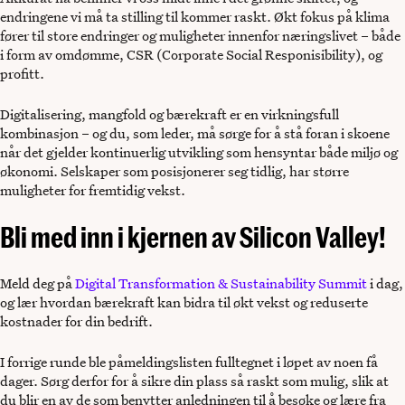
endringene vi må ta stilling til kommer raskt. Økt fokus på klima
fører til store endringer og muligheter innenfor næringslivet – både
i form av omdømme, CSR (Corporate Social Responisibility), og
profitt.
Digitalisering, mangfold og bærekraft er en virkningsfull
kombinasjon – og du, som leder, må sørge for å stå foran i skoene
når det gjelder kontinuerlig utvikling som hensyntar både miljø og
økonomi. Selskaper som posisjonerer seg tidlig, har større
muligheter for fremtidig vekst.
Bli med inn i kjernen av Silicon Valley!
Meld deg på
Digital Transformation & Sustainability Summit
i dag,
og lær hvordan bærekraft kan bidra til økt vekst og reduserte
kostnader for din bedrift.
I forrige runde ble påmeldingslisten fulltegnet i løpet av noen få
dager. Sørg derfor for å sikre din plass så raskt som mulig, slik at
du blir en av de som benytter anledningen til å besøke og lære fra