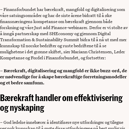
– Finansforbundet har bærekraft, mangfold og digitalisering som
våre satsingsområder og har de siste årene bidratt til å øke
finansnæringens kompetanse om bærekraft gjennom både
forskning og våre Just add Finance-webinarer. Derfor er vi stolte av
å inngå partnerskap med SHEconomy og gjennom Digital
Transformation & Sustainability Summit bidra til å nå ut med mer
kunnskap til norske bedrifter og ruste bedriftene til å se
mulighetene i det grønne skiftet, sier Mariann Christensen, Leder
Kompetanse og Fordel i Finansforbundet, og fortsetter:
– Bærekraft, digitalisering og mangfold er ikke buzz-ord, de
er nødvendige for å skape bærekraftige forretningsmodeller
og et bedre samfunn.
Bærekraft handler om effektivisering
og nyskaping
– God ledelse innebærer å identifisere nye utfordringer og tilegne
seg nok kunnskap til å møte disse utfordringene på best mulig vis.