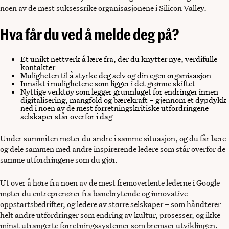
noen av de mest suksessrike organisasjonene i Silicon Valley.
Hva får du ved å melde deg på?
Et unikt nettverk å lære fra, der du knytter nye, verdifulle
kontakter
Muligheten til å styrke deg selv og din egen organisasjon
Innsikt i mulighetene som ligger i det grønne skiftet
Nyttige verktøy som legger grunnlaget for endringer innen
digitalisering, mangfold og bærekraft – gjennom et dypdykk
ned i noen av de mest forretningskritiske utfordringene
selskaper står overfor i dag
Under summiten møter du andre i samme situasjon, og du får lære
og dele sammen med andre inspirerende ledere som står overfor de
samme utfordringene som du gjør.
Ut over å høre fra noen av de mest fremoverlente lederne i Google
møter du entreprenører fra banebrytende og innovative
oppstartsbedrifter, og ledere av større selskaper – som håndterer
helt andre utfordringer som endring av kultur, prosesser, og ikke
minst utrangerte forretningssystemer som bremser utviklingen.