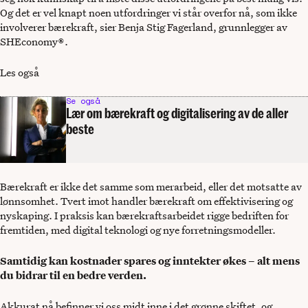
Og det er vel knapt noen utfordringer vi står overfor nå, som ikke
involverer bærekraft, sier Benja Stig Fagerland, grunnlegger av
SHEconomy®.
Les også
Se også
Lær om bærekraft og digitalisering av de aller
beste
Bærekraft er ikke det samme som merarbeid, eller det motsatte av
lønnsomhet. Tvert imot handler bærekraft om effektivisering og
nyskaping. I praksis kan bærekraftsarbeidet rigge bedriften for
fremtiden, med digital teknologi og nye forretningsmodeller.
Samtidig kan kostnader spares og inntekter økes – alt mens
du bidrar til en bedre verden.
Akkurat nå befinner vi oss midt inne i det grønne skiftet, og