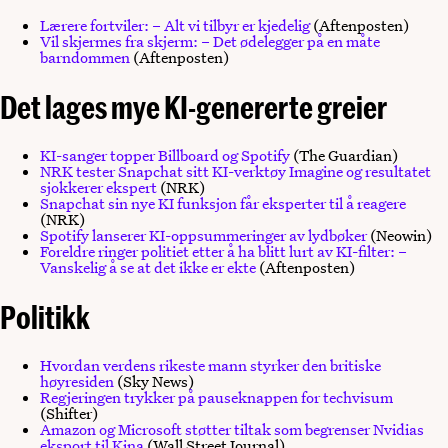
Lærere fortviler: – Alt vi tilbyr er kjedelig
(Aftenposten)
Vil skjermes fra skjerm: – Det ødelegger på en måte
barndommen
(Aftenposten)
Det lages mye KI-genererte greier
KI-sanger topper Billboard og Spotify
(The Guardian)
NRK tester Snapchat sitt KI-verktøy Imagine og resultatet
sjokkerer ekspert
(NRK)
Snapchat sin nye KI funksjon får eksperter til å reagere
(NRK)
Spotify lanserer KI-oppsummeringer av lydbøker
(Neowin)
Foreldre ringer politiet etter å ha blitt lurt av KI-filter: –
Vanskelig å se at det ikke er ekte
(Aftenposten)
Politikk
Hvordan verdens rikeste mann styrker den britiske
høyresiden
(Sky News)
Regjeringen trykker på pauseknappen for techvisum
(Shifter)
Amazon og Microsoft støtter tiltak som begrenser Nvidias
eksport til Kina
(Wall Street Journal)