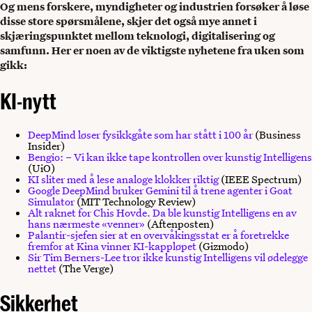
Og mens forskere, myndigheter og industrien forsøker å løse
disse store spørsmålene, skjer det også mye annet i
skjæringspunktet mellom teknologi, digitalisering og
samfunn. Her er noen av de viktigste nyhetene fra uken som
gikk:
KI-nytt
DeepMind løser fysikkgåte som har stått i 100 år
(Business
Insider)
Bengio: – Vi kan ikke tape kontrollen over kunstig Intelligens
(UiO)
KI sliter med å lese analoge klokker riktig
(IEEE Spectrum)
Google DeepMind bruker Gemini til å trene agenter i Goat
Simulator
(MIT Technology Review)
Alt raknet for Chis Hovde. Da ble kunstig Intelligens en av
hans nærmeste «venner»
(Aftenposten)
Palantir-sjefen sier at en overvåkingsstat er å foretrekke
fremfor at Kina vinner KI-kappløpet
(Gizmodo)
Sir Tim Berners-Lee tror ikke kunstig Intelligens vil ødelegge
nettet
(The Verge)
Sikkerhet