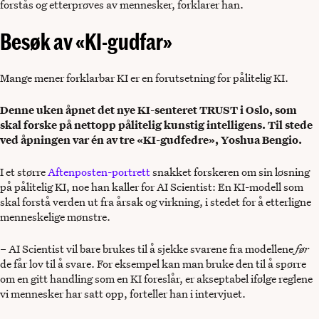
forstås og etterprøves av mennesker, forklarer han.
Besøk av «KI-gudfar»
Mange mener forklarbar KI er en forutsetning for pålitelig KI.
Denne uken åpnet det nye KI-senteret TRUST i Oslo, som
skal forske på nettopp pålitelig kunstig intelligens. Til stede
ved åpningen var én av tre «KI-gudfedre», Yoshua Bengio.
I et større
Aftenposten-portrett
snakket forskeren om sin løsning
på pålitelig KI, noe han kaller for AI Scientist: En KI-modell som
skal forstå verden ut fra årsak og virkning, i stedet for å etterligne
menneskelige mønstre.
– AI Scientist vil bare brukes til å sjekke svarene fra modellene
før
de får lov til å svare. For eksempel kan man bruke den til å spørre
om en gitt handling som en KI foreslår, er akseptabel ifølge reglene
vi mennesker har satt opp, forteller han i intervjuet.