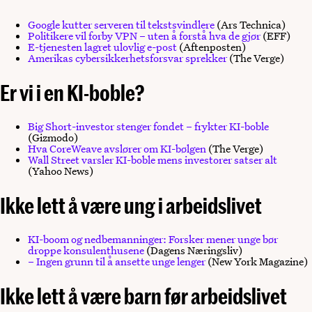
Google kutter serveren til tekstsvindlere
(Ars Technica)
Politikere vil forby VPN – uten å forstå hva de gjør
(EFF)
E-tjenesten lagret ulovlig e-post
(Aftenposten)
Amerikas cybersikkerhetsforsvar sprekker
(The Verge)
Er vi i en KI-boble?
Big Short-investor stenger fondet – frykter KI-boble
(Gizmodo)
Hva CoreWeave avslører om KI-bølgen
(The Verge)
Wall Street varsler KI-boble mens investorer satser alt
(Yahoo News)
Ikke lett å være ung i arbeidslivet
KI-boom og nedbemanninger: Forsker mener unge bør
droppe konsulenthusene
(Dagens Næringsliv)
– Ingen grunn til å ansette unge lenger
(New York Magazine)
Ikke lett å være barn før arbeidslivet