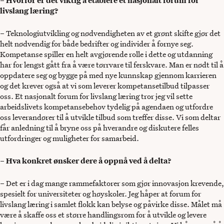
–
Hvorfor er det viktig å etablere et nasjonalt forum for
livslang læring?
– Teknologiutvikling og nødvendigheten av et grønt skifte gjør det
helt nødvendig for både bedrifter og individer å fornye seg.
Kompetanse spiller en helt avgjørende rolle i dette og utdanning
har for lengst gått fra å være tørrvare til ferskvare. Man er nødt til å
oppdatere seg og bygge på med nye kunnskap gjennom karrieren
og det krever også at vi som leverer kompetansetilbud tilpasser
oss. Et nasjonalt forum for livslang læring tror jeg vil sette
arbeidslivets kompetansebehov tydelig på agendaen og utfordre
oss leverandører til å utvikle tilbud som treffer disse. Vi som deltar
får anledning til å bryne oss på hverandre og diskutere felles
utfordringer og muligheter for samarbeid.
–
Hva konkret ønsker dere å oppnå ved å delta?
– Det er i dag mange rammefaktorer som gjør innovasjon krevende,
spesielt for universiteter og høyskoler. Jeg håper at forum for
livslang læring i samlet flokk kan belyse og påvirke disse. Målet må
være å skaffe oss et større handlingsrom for å utvikle og levere