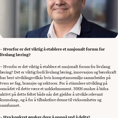
–
Hvorfor er det viktig å etablere et nasjonalt forum for
livslang læring?
– Hvorfor er det viktig å etablere et nasjonalt forum for livslang
læring? Det er viktig fordi livslang læring, innovasjon og bærekraft
har best utviklingsvilkår hvis kompetansemiljø samarbeider på
tvers av fag, bransjer og sektorer. For å stimulere utvikling på
området vil dette være et nøkkelmoment. NHH ønsker å bidra
aktivt på dette feltet både når det gjelder å utvikle relevant
kunnskap, og å for å tilbakeføre denne til virksomheter og
samfunnet.
–
Hva konkret ønsker dere å oppnå ved å delta?