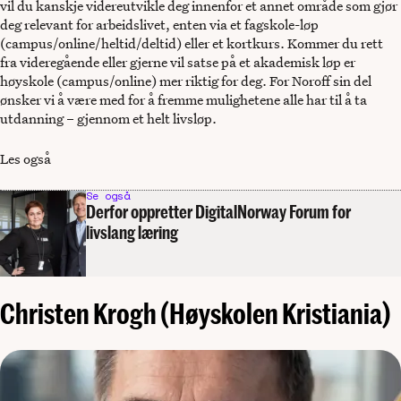
vil du kanskje videreutvikle deg innenfor et annet område som gjør
deg relevant for arbeidslivet, enten via et fagskole-løp
(campus/online/heltid/deltid) eller et kortkurs. Kommer du rett
fra videregående eller gjerne vil satse på et akademisk løp er
høyskole (campus/online) mer riktig for deg. For Noroff sin del
ønsker vi å være med for å fremme mulighetene alle har til å ta
utdanning – gjennom et helt livsløp.
Les også
Se også
Derfor oppretter DigitalNorway Forum for
livslang læring
Christen Krogh (Høyskolen Kristiania)