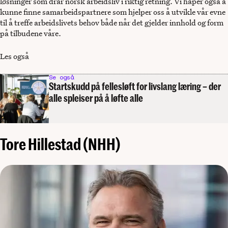
løsninger som drar norsk arbeidsliv i riktig retning. Vi håper også å
kunne finne samarbeidspartnere som hjelper oss å utvikle vår evne
til å treffe arbeidslivets behov både når det gjelder innhold og form
på tilbudene våre.
Les også
Se også
Startskudd på fellesløft for livslang læring – der
alle spleiser på å løfte alle
Tore Hillestad (NHH)