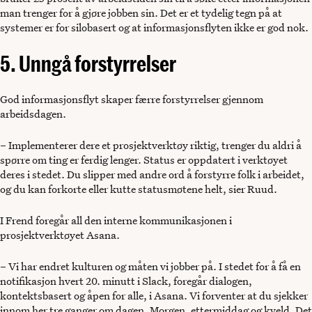
man trenger for å gjøre jobben sin. Det er et tydelig tegn på at
systemer er for silobasert og at informasjonsflyten ikke er god nok.
5. Unngå forstyrrelser
God informasjonsflyt skaper færre forstyrrelser gjennom
arbeidsdagen.
– Implementerer dere et prosjektverktøy riktig, trenger du aldri å
spørre om ting er ferdig lenger. Status er oppdatert i verktøyet
deres i stedet. Du slipper med andre ord å forstyrre folk i arbeidet,
og du kan forkorte eller kutte statusmøtene helt, sier Ruud.
I Frend foregår all den interne kommunikasjonen i
prosjektverktøyet Asana.
– Vi har endret kulturen og måten vi jobber på. I stedet for å få en
notifikasjon hvert 20. minutt i Slack, foregår dialogen,
kontektsbasert og åpen for alle, i Asana. Vi forventer at du sjekker
innom her tre ganger om dagen. Morgen, ettermiddag og kveld. Det