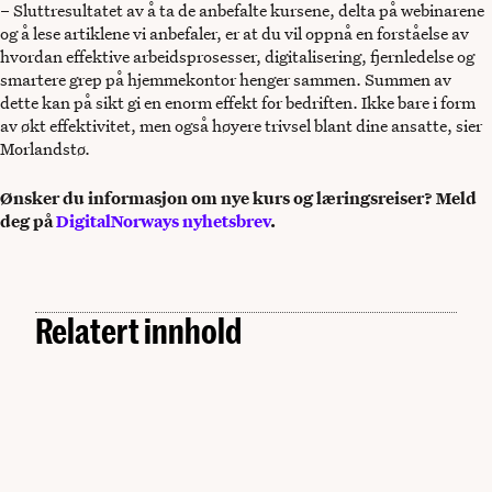
– Sluttresultatet av å ta de anbefalte kursene, delta på webinarene
og å lese artiklene vi anbefaler, er at du vil oppnå en forståelse av
hvordan effektive arbeidsprosesser, digitalisering, fjernledelse og
smartere grep på hjemmekontor henger sammen. Summen av
dette kan på sikt gi en enorm effekt for bedriften. Ikke bare i form
av økt effektivitet, men også høyere trivsel blant dine ansatte, sier
Morlandstø.
Ønsker du informasjon om nye kurs og læringsreiser? Meld
deg på
DigitalNorways nyhetsbrev
.
Relatert innhold
Innovasjon
Mattilsynets ambisiøse endringsreise
Enklere byråkrati skal spare næringslivet for 11
FRE. 21.11.2025
milliarder
Dette er Equinors storsatsning på
«hverdagsdigitalisering»
Fra tegning på et ark til mobilapp på 90 minutter
MAN. 08.04.2024
MAN. 30.10.2023
MAN. 28.08.2023