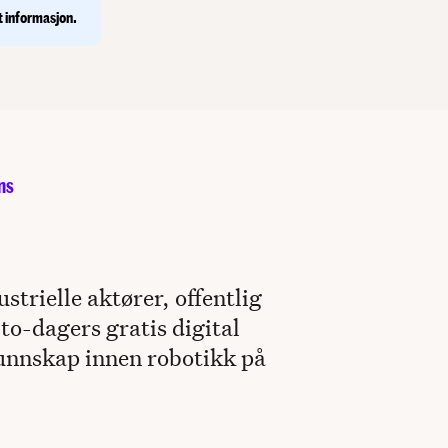
rtificial
t informasjon.
C).
ns
trielle aktører, offentlig
 to-dagers gratis digital
kunnskap innen robotikk på