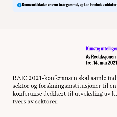
tema for den kommende Robotics and A
Denne artikkelen er over to år gammel, og kan inneholde utdater
Intelligence-konferansen (RAI
Kunstig intellige
Av
Redaksjonen
fre. 14. mai 2021
RAIC 2021-konferansen skal samle indus
sektor og forskningsinstitusjoner til en
konferanse dedikert til utveksling av 
tvers av sektorer.