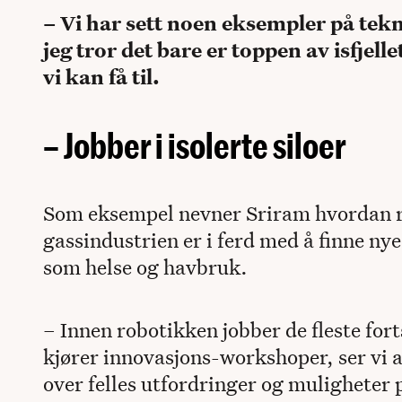
– Vi har sett noen eksempler på tek
jeg tror det bare er toppen av isfjell
vi kan få til.
– Jobber i isolerte siloer
Som eksempel nevner Sriram hvordan rob
gassindustrien er i ferd med å finne ny
som helse og havbruk.
– Innen robotikken jobber de fleste forts
kjører innovasjons-workshoper, ser vi at
over felles utfordringer og muligheter 