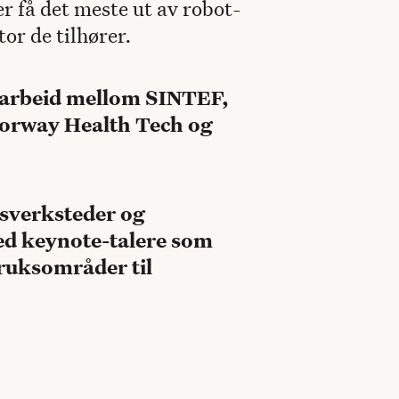
er få det meste ut av robot-
or de tilhører.
marbeid mellom SINTEF,
Norway Health Tech og
sverksteder og
med keynote-talere som
bruksområder til