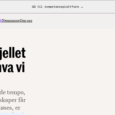
Gå til kompetanseplattform →
t
Nemonoor
Om oss
jellet
va vi
nde tempo,
skaper får
øses, er