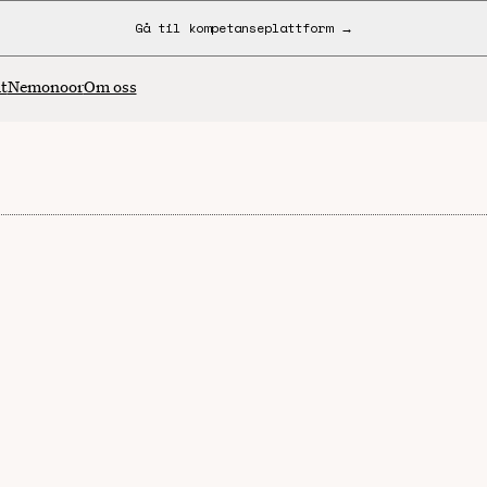
Gå til kompetanseplattform →
t
Nemonoor
Om oss