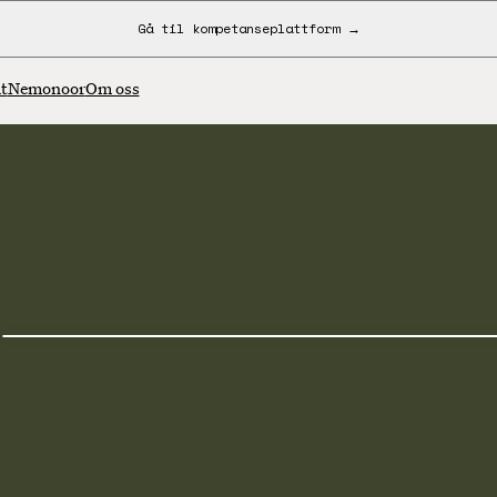
Gå til kompetanseplattform →
t
Nemonoor
Om oss