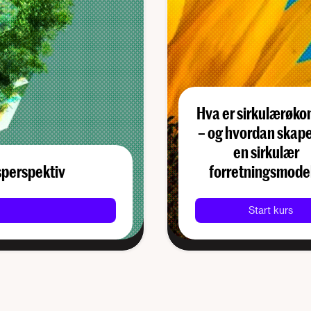
Hva er sirkulærøk
– og hvordan skape
en sirkulær
tsperspektiv
forretningsmode
Start kurs