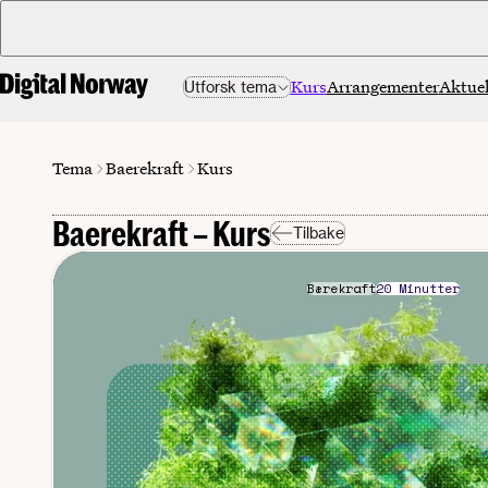
Kurs
Arrangementer
Aktuel
Utforsk tema
Baerekraft
Tema
Kurs
Baerekraft – Kurs
Tilbake
Bærekraft
20 Minutter