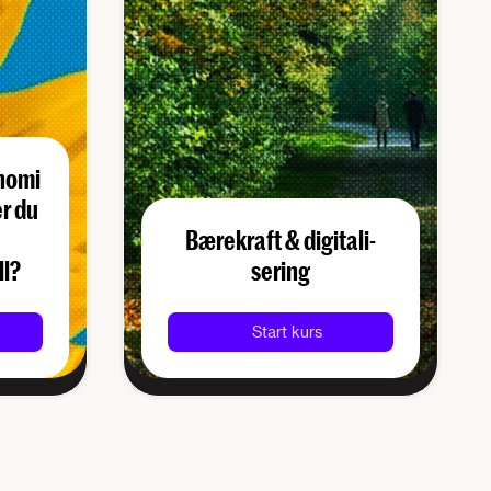
onomi
r du
Bærekraft & digitali­
ll?
sering
Start kurs