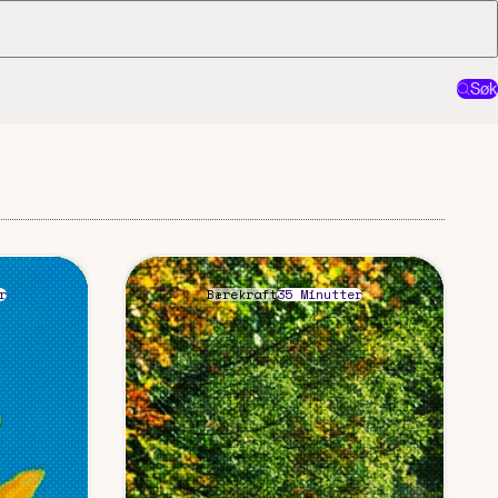
Søk
r
Bærekraft
35 Minutter