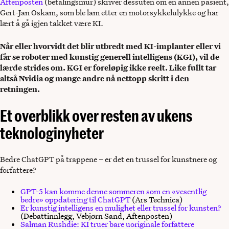
Aftenposten
(betalingsmur) skriver dessuten om en annen pasient,
Gert-Jan Oskam, som ble lam etter en motorsykkelulykke og har
lært å gå igjen takket være KI.
Når eller hvorvidt det blir utbredt med KI-implanter eller vi
får se roboter med kunstig generell intelligens (KGI), vil de
lærde strides om. KGI er foreløpig ikke reelt. Like fullt tar
altså Nvidia og mange andre nå nettopp skritt i den
retningen.
Et overblikk over resten av ukens
teknologinyheter
Bedre ChatGPT på trappene – er det en trussel for kunstnere og
forfattere?
GPT-5 kan komme denne sommeren som en «vesentlig
bedre» oppdatering til ChatGPT
(Ars Technica)
Er kunstig intelligens en mulighet eller trussel for kunsten?
(Debattinnlegg, Vebjørn Sand, Aftenposten)
Salman Rushdie: KI truer bare uoriginale forfattere