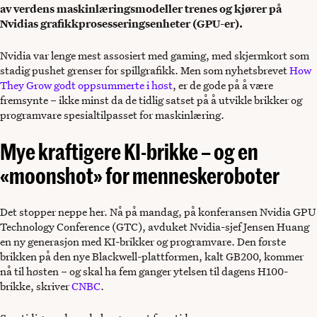
av verdens maskinlæringsmodeller trenes og kjører på
Nvidias grafikkprosesseringsenheter (GPU-er).
Nvidia var lenge mest assosiert med gaming, med skjermkort som
stadig pushet grenser for spillgrafikk. Men som nyhetsbrevet
How
They Grow godt oppsummerte i høst
, er de gode på å være
fremsynte – ikke minst da de tidlig satset på å utvikle brikker og
programvare spesialtilpasset for maskinlæring.
Mye kraftigere KI-brikke – og en
«moonshot» for menneskeroboter
Det stopper neppe her. Nå på mandag, på konferansen Nvidia GPU
Technology Conference (GTC), avduket Nvidia-sjef Jensen Huang
en ny generasjon med KI-brikker og programvare. Den første
brikken på den nye Blackwell-plattformen, kalt GB200, kommer
nå til høsten – og skal ha fem ganger ytelsen til dagens H100-
brikke, skriver
CNBC
.