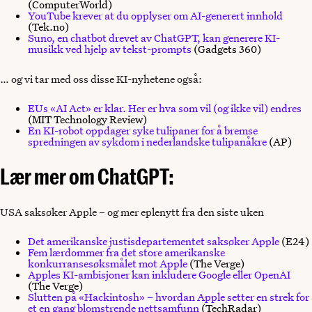
(ComputerWorld)
YouTube krever at du opplyser om AI-generert innhold
(Tek.no)
Suno, en chatbot drevet av ChatGPT, kan generere KI-
musikk ved hjelp av tekst-prompts
(Gadgets 360)
… og vi tar med oss disse KI-nyhetene også:
EUs «AI Act» er klar. Her er hva som vil (og ikke vil) endres
(MIT Technology Review)
En KI-robot oppdager syke tulipaner for å bremse
spredningen av sykdom i nederlandske tulipanåkre
(AP)
Lær mer om ChatGPT:
USA saksøker Apple – og mer eplenytt fra den siste uken
Det amerikanske justisdepartementet saksøker Apple
(E24)
Fem lærdommer fra det store amerikanske
konkurransesøksmålet mot Apple
(The Verge)
Apples KI-ambisjoner kan inkludere Google eller OpenAI
(The Verge)
Slutten på «Hackintosh» – hvordan Apple setter en strek for
et en gang blomstrende nettsamfunn
(TechRadar)