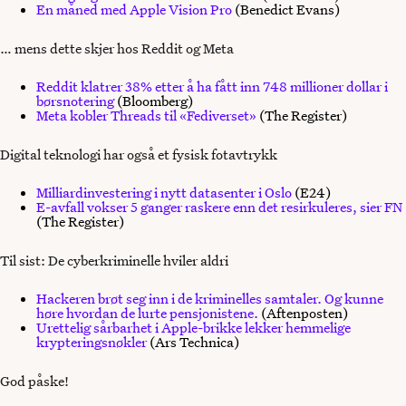
En måned med Apple Vision Pro
(Benedict Evans)
… mens dette skjer hos Reddit og Meta
Reddit klatrer 38% etter å ha fått inn 748 millioner dollar i
børsnotering
(Bloomberg)
Meta kobler Threads til «Fediverset»
(The Register)
Digital teknologi har også et fysisk fotavtrykk
Milliardinvestering i nytt datasenter i Oslo
(E24)
E-avfall vokser 5 ganger raskere enn det resirkuleres, sier FN
(The Register)
Til sist: De cyberkriminelle hviler aldri
Hackeren brøt seg inn i de kriminelles samtaler. Og kunne
høre hvordan de lurte pensjonistene.
(Aftenposten)
Urettelig sårbarhet i Apple-brikke lekker hemmelige
krypteringsnøkler
(Ars Technica)
God påske!