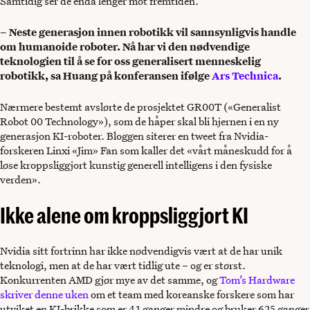
Samtidig ser de enda lenger mot fremtiden.
– Neste generasjon innen robotikk vil sannsynligvis handle
om humanoide roboter. Nå har vi den nødvendige
teknologien til å se for oss generalisert menneskelig
robotikk, sa Huang på konferansen ifølge
Ars Technica
.
Nærmere bestemt avslørte de prosjektet GR00T («Generalist
Robot 00 Technology»), som de håper skal bli hjernen i en ny
generasjon KI-roboter. Bloggen siterer en tweet fra Nvidia-
forskeren Linxi «Jim» Fan som kaller det «vårt måneskudd for å
løse kroppsliggjort kunstig generell intelligens i den fysiske
verden».
Ikke alene om kroppsliggjort KI
Nvidia sitt fortrinn har ikke nødvendigvis vært at de har unik
teknologi, men at de har vært tidlig ute – og er størst.
Konkurrenten AMD gjør mye av det samme, og
Tom’s Hardware
skriver denne uken
om et team med koreanske forskere som har
utviket en KI-brikke som er 41 ganger mindre og bruker 625 ganger