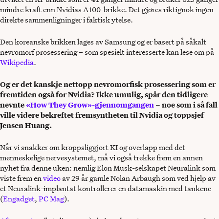
mindre kraft enn Nvidias A100-brikke. Det gjøres riktignok ingen
direkte sammenligninger i faktisk ytelse.
Den koreanske brikken lages av Samsung og er basert på såkalt
nevromorf prosessering – som spesielt interesserte kan lese om på
Wikipedia
.
Og er det kanskje nettopp nevromorfisk prosessering som er
fremtiden også for Nvidia? Ikke umulig, spår den tidligere
nevnte
«How They Grow»-gjennomgangen
– noe som i så fall
ville videre bekreftet fremsyntheten til Nvidia og toppsjef
Jensen Huang.
Når vi snakker om kroppsliggjort KI og overlapp med det
menneskelige nervesystemet, må vi også trekke frem en annen
nyhet fra denne uken: nemlig Elon Musk-selskapet Neuralink som
viste frem en
video
av 29 år gamle Nolan Arbaugh som ved hjelp av
et Neuralink-implantat kontrollerer en datamaskin med tankene
(
Engadget
,
PC Mag
).