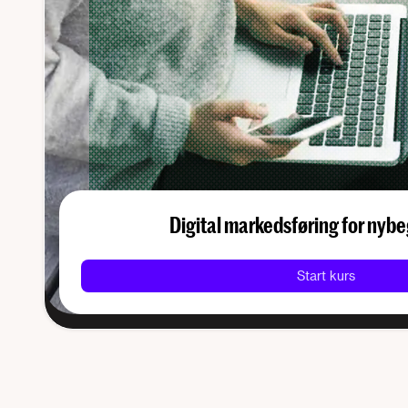
Digital markeds­føring for ny
Start kurs