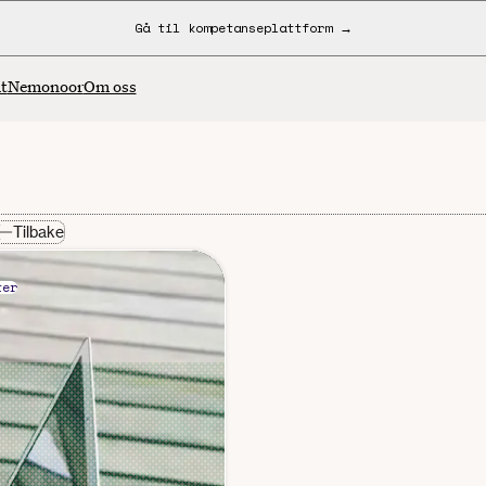
Gå til kompetanseplattform →
t
Nemonoor
Om oss
Tilbake
ter