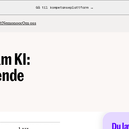
Gå til kompetanseplattform →
t
Nemonoor
Om oss
m KI:
ende
Du læ