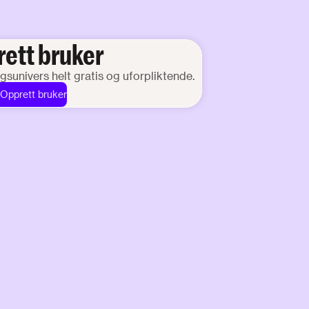
ett bruker
ingsunivers helt gratis og uforpliktende.
Opprett bruker