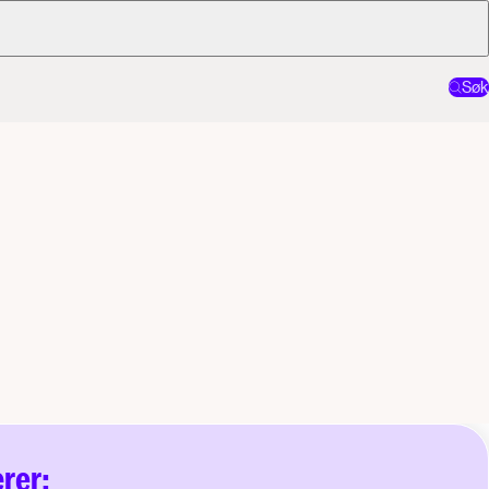
Søk
rer: