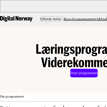
Kurs
Arrangementer
Aktuel
Utforsk tema
Læringsprogra
Viderekomm
Start programmet
Om programmet