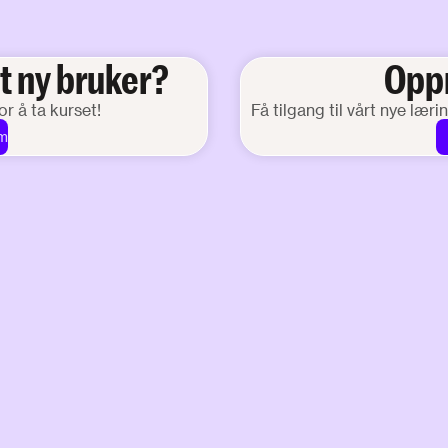
t ny bruker?
Oppr
or å ta kurset!
Få tilgang til vårt nye lær
am