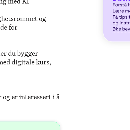
ng med KI -
Forstå 
Lære me
lighetsrommet og
Få tips 
og inst
de for
Øke bev
er du bygger
med digitale kurs,
og er interessert i å