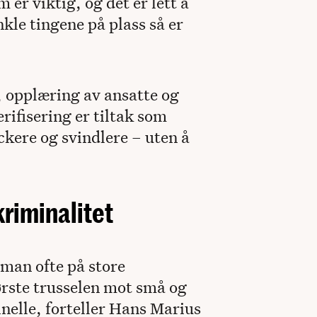
m er viktig, og det er lett å
kle tingene på plass så er
, opplæring av ansatte og
rifisering er tiltak som
ackere og svindlere­ – uten å
kriminalitet
man ofte på store
ørste trusselen mot små og
nelle, forteller Hans Marius