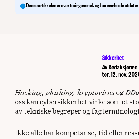
bedriften og de ansatte mot hacking og
Denne artikkelen er over to år gammel, og kan inneholde utdater
svindelforsøk.
Sikkerhet
Av
Redaksjonen
tor. 12. nov. 202
Hacking, phishing, kryptovirus
og
DDo
oss kan cybersikkerhet virke som et stor
av tekniske begreper og fagterminologi
Ikke alle har kompetanse, tid eller ress