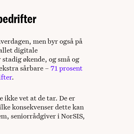
bedrifter
shverdagen, men byr også på
llet digitale
r stadig økende, og små og
 ekstra sårbare –
71 prosent
fter
.
 ikke vet at de tar. De er
vilke konsekvenser dette kan
em, seniorrådgiver i NorSIS,