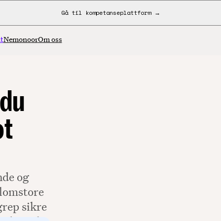
Gå til kompetanseplattform →
t
Nemonoor
Om oss
 du
ot
nde og
llomstore
grep sikre