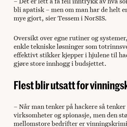
– Det er lett å få feil inntrykk av hva so
bli apatisk – men om man har de helt en
mye gjort, sier Tessem i NorSIS.
Oversikt over egne rutiner og systemer
enkle tekniske løsninger som totrinnsve
effektivt stikker kjepper i hjulene til h
gjøre store innhogg i budsjettet.
Flest blir utsatt for vinnings
– Når man tenker på hackere så tenker 
virksomheter og spionasje, men den st
mellomstore bedrifter er vinningskrimi