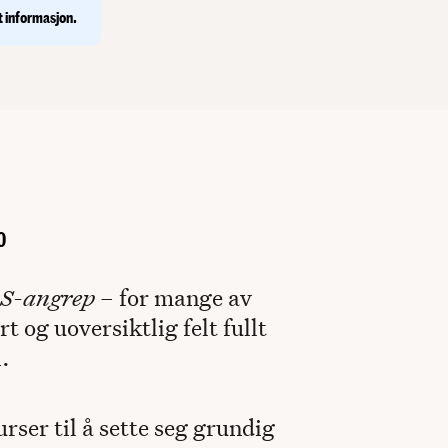
 digitale
t informasjon.
0
S-angrep
– for mange av
t og uoversiktlig felt fullt
.
urser til å sette seg grundig