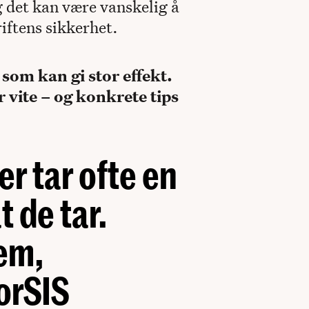
og det kan være vanskelig å
riftens sikkerhet.
 som kan gi stor effekt.
r vite – og konkrete tips
r tar ofte en
t de tar.
em,
orSIS