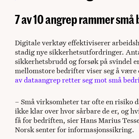
7 av 10 angrep rammer små 
Digitale verktøy effektiviserer arbeid
stadig nye sikkerhetsutfordringer. Anta
sikkerhetsbrudd og forsøk på svindel e
mellomstore bedrifter viser seg å være
av dataangrep retter seg mot små bedri
– Små virksomheter tar ofte en risiko de
ikke klar over hvor sårbare de er, og h
få for bedriften, sier Hans Marius Tess
Norsk senter for informasjonssikring.