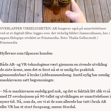
OVERLAPPER VIRKELIGHETEN: AR fungerer også på smarttelefoner
ved at et digitalt filter legges over det virkelig bildet i kameralinsen, her i
appen Holopipe utviklet av Pointmedia. Foto: Thalia Gellerstedt /
Pointmedia
Hyllevare som tilpasses kunden
Både AR- og VR-teknologiene vært gjennom en rivende utvikling
de siste årene, men det er først nå at er mulig for praktisk
gjennomførbart å bruke i jobbsammenheng. Inntil nylig har nemlig
maskinvaren satt begrensninger.
– Nå er maskinvaren endelig god nok, og det er faktisk litt slik vi så
med IT-revolusjonen på 90-tallet og utviklingen av smarttelefoner i
nyere tid. Nå, som da, ser vi at de som allerede har tatt i bruk AR
eller VR har et stort forsprang, mener Stordal.