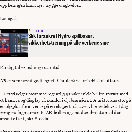
opplæringen kan skje i trygge omgivelser.
Les også
Se også
Slik forankret Hydro spillbasert
sikkerhetstrening på alle verkene sine
Får digital veiledning i sanntid
AR er som nevnt godt egnet til bruk
der
et arbeid skal utføres.
– Det vi selger mest av er egentlig ganske enkle briller utstyrt med
et kamera og display til kunder i oljebransjen. Før måtte ansatte på
en oljeplattform vente på en ekspert når avvik ble avdekket. I dag
«ringer» fagmannen til AR-brillen og snakker direkte med den
ansatte i felt, sier Stordal.
Eksperten kan dermed se problemet i sanntid og gi instruksjoner