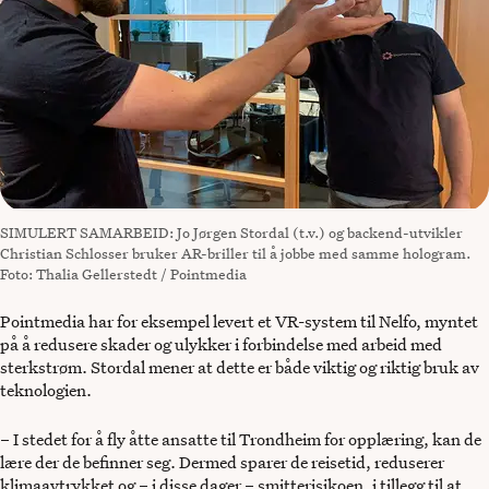
SIMULERT SAMARBEID: Jo Jørgen Stordal (t.v.) og backend-utvikler
Christian Schlosser bruker AR-briller til å jobbe med samme hologram.
Foto: Thalia Gellerstedt / Pointmedia
Pointmedia har for eksempel levert et VR-system til Nelfo, myntet
på å redusere skader og ulykker i forbindelse med arbeid med
sterkstrøm. Stordal mener at dette er både viktig og riktig bruk av
teknologien.
– I stedet for å fly åtte ansatte til Trondheim for opplæring, kan de
lære der de befinner seg. Dermed sparer de reisetid, reduserer
klimaavtrykket og – i disse dager – smitterisikoen, i tillegg til at