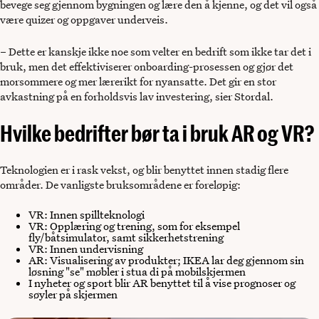
bevege seg gjennom bygningen og lære den å kjenne, og det vil også
være quizer og oppgaver underveis.
– Dette er kanskje ikke noe som velter en bedrift som ikke tar det i
bruk, men det effektiviserer onboarding-prosessen og gjør det
morsommere og mer lærerikt for nyansatte. Det gir en stor
avkastning på en forholdsvis lav investering, sier Stordal.
Hvilke bedrifter bør ta i bruk AR og VR?
Teknologien er i rask vekst, og blir benyttet innen stadig flere
områder. De vanligste bruksområdene er foreløpig:
VR: Innen spillteknologi
VR: Opplæring og trening, som for eksempel
fly/båtsimulator, samt sikkerhetstrening
VR: Innen undervisning
AR: Visualisering av produkter; IKEA lar deg gjennom sin
løsning "se" møbler i stua di på mobilskjermen
I nyheter og sport blir AR benyttet til å vise prognoser og
søyler på skjermen