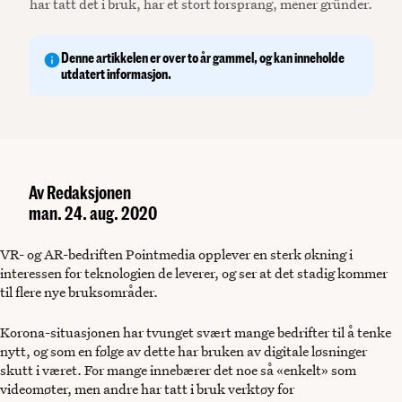
har tatt det i bruk, har et stort forsprang, mener gründer.
Denne artikkelen er over to år gammel, og kan inneholde
utdatert informasjon.
Av
Redaksjonen
man. 24. aug. 2020
VR- og AR-bedriften Pointmedia opplever en sterk økning i
interessen for teknologien de leverer, og ser at det stadig kommer
til flere nye bruksområder.
Korona-situasjonen har tvunget svært mange bedrifter til å tenke
nytt, og som en følge av dette har bruken av digitale løsninger
skutt i været. For mange innebærer det noe så «enkelt» som
videomøter, men andre har tatt i bruk verktøy for