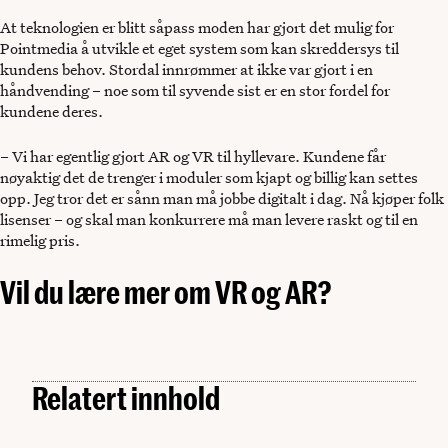
At teknologien er blitt såpass moden har gjort det mulig for
Pointmedia å utvikle et eget system som kan skreddersys til
kundens behov. Stordal innrømmer at ikke var gjort i en
håndvending – noe som til syvende sist er en stor fordel for
kundene deres.
– Vi har egentlig gjort AR og VR til hyllevare. Kundene får
nøyaktig det de trenger i moduler som kjapt og billig kan settes
opp. Jeg tror det er sånn man må jobbe digitalt i dag. Nå kjøper folk
lisenser – og skal man konkurrere må man levere raskt og til en
rimelig pris.
Vil du lære mer om VR og AR?
Relatert innhold
Sikkerhet
Hva skjer når cyberangrep rammer den fysiske