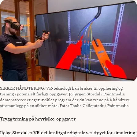
SIKKER HÅNDTERING: VR-teknologi kan brukes til opplæring og
trening i potensielt farlige oppgaver. Jo Jørgen Stordal i Pointmedia
demonstrerer et egetutviklet program der du kan trene på å håndtere
strømanlegg på en sikker måte. Foto: Thalia Gellerstedt / Pointmedia
Trygg trening på høyrisiko-oppgaver
Ifølge Stordal er VR det kraftigste digitale verktøyet for simulering,