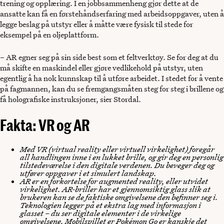
trening og opplæring. I en jobbsammenheng gjør dette at de
ansatte kan få en førstehåndserfaring med arbeidsoppgaver, uten å
legge beslag på utstyr eller å måtte være fysisk til stede for
eksempel på en oljeplattform.
– AR egner seg på sin side best som et feltverktøy. Se for deg at du
må skifte en maskindel eller gjøre vedlikehold på utstyr, uten
egentlig å ha nok kunnskap til å utføre arbeidet. I stedet for å vente
på fagmannen, kan du se fremgangsmåten steg for steg i brillene og
få holografiske instruksjoner, sier Stordal.
Fakta: VR og AR
Med VR (virtual reality eller virtuell virkelighet) foregår
all handlingen inne i en lukket brille, og gir deg en personlig
tilstedeværelse i den digitale verdenen. Du beveger deg og
utfører oppgaver i et simulert landskap.
AR er en forkortelse for augmented reality, eller utvidet
virkelighet. AR-briller har et gjennomsiktig glass slik at
brukeren kan se de faktiske omgivelsene den befinner seg i.
Teknologien legger på et ekstra lag med informasjon i
glasset – du ser digitale elementer i de virkelige
omgivelsene. Mobilspillet er Pokémon Go er kanskje det