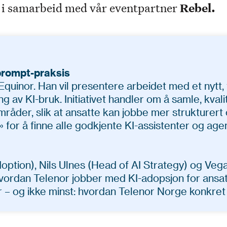
 i samarbeid med vår eventpartner
Rebel.
 prompt-praksis
Equinor. Han vil presentere arbeidet med et nytt, f
ring av KI-bruk. Initiativet handler om å samle, k
råder, slik at ansatte kan jobbe mer strukturert o
or å finne alle godkjente KI-assistenter og agent
tion), Nils Ulnes (Head of AI Strategy) og Ve
v hvordan Telenor jobber med KI-adopsjon for ans
r – og ikke minst: hvordan Telenor Norge konkret