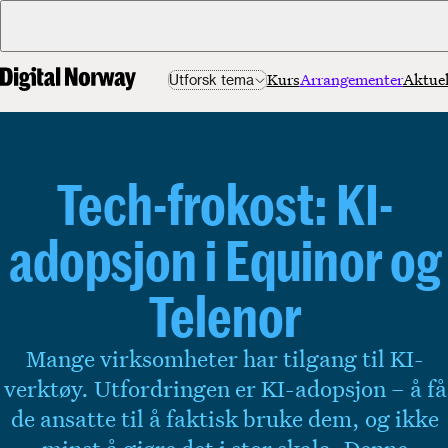
Kurs
Arrangementer
Aktuel
Utforsk tema
Tech-frokost: KI-
adopsjon i Equinor og
Telenor
Mange virksomheter har tilgang til KI-
verktøy. Utfordringen er KI-adopsjon – å få
de ansatte til å faktisk bruke dem, og ikke