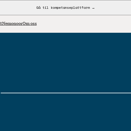
Gå til kompetanseplattform →
t
Nemonoor
Om oss