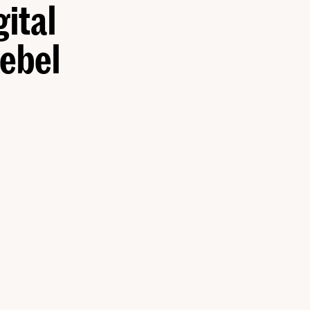
gital
ebel