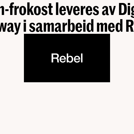
-frokost leveres av Di
way i samarbeid med R