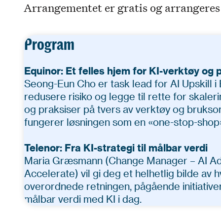
Arrangementet er gratis og arrangeres
Program
Equinor: Et felles hjem for KI-verktøy og
Seong-Eun Cho er task lead for AI Upskill i 
redusere risiko og legge til rette for skale
og praksiser på tvers av verktøy og bruksom
fungerer løsningen som en «one-stop-shop» f
Telenor: Fra KI-strategi til målbar verdi
Maria Græsmann (Change Manager – AI Adop
Accelerate) vil gi deg et helhetlig bilde a
overordnede retningen, pågående initiative
målbar verdi med KI i dag.