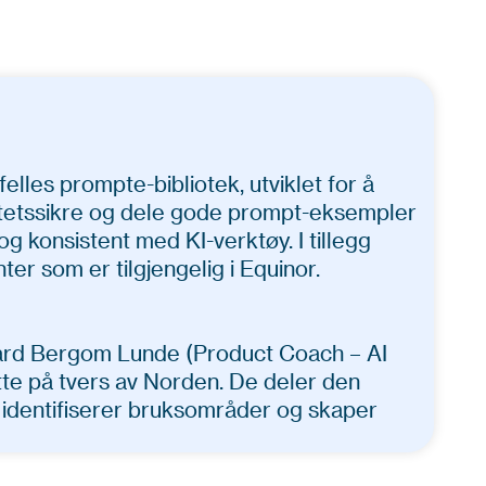
elles prompte-bibliotek, utviklet for å
valitetssikre og dele gode prompt-eksempler
g konsistent med KI-verktøy. I tillegg
er som er tilgjengelig i Equinor.
gard Bergom Lunde (Product Coach – AI
atte på tvers av Norden. De deler den
 identifiserer bruksområder og skaper