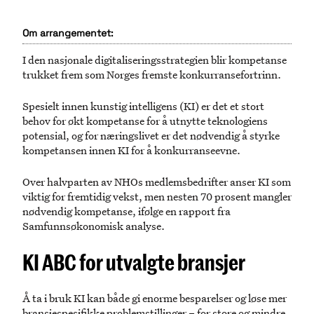
Om arrangementet:
I den nasjonale digitaliseringsstrategien blir kompetanse
trukket frem som Norges fremste konkurransefortrinn.
Spesielt innen kunstig intelligens (KI) er det et stort
behov for økt kompetanse for å utnytte teknologiens
potensial, og for næringslivet er det nødvendig å styrke
kompetansen innen KI for å konkurranseevne.
Over halvparten av NHOs medlemsbedrifter anser KI som
viktig for fremtidig vekst, men nesten 70 prosent mangler
nødvendig kompetanse, ifølge en rapport fra
Samfunnsøkonomisk analyse.
KI ABC
for utvalgte bransjer
Å ta i bruk KI kan både gi enorme besparelser og løse mer
bransjespesifikke problemstillinger – for store og mindre