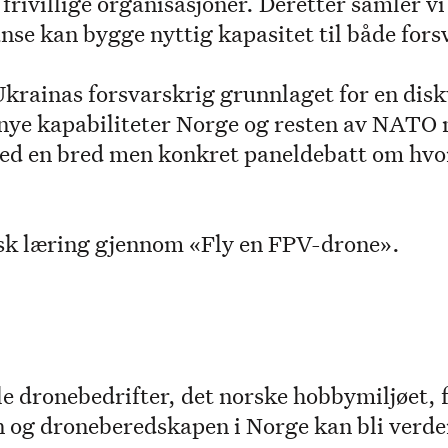
rivillige organisasjoner. Deretter samler vi 
se kan bygge nyttig kapasitet til både fors
Ukrainas forsvarskrig grunnlaget for en dis
e kapabiliteter Norge og resten av NATO må
med en bred men konkret paneldebatt om hvord
isk læring gjennom «Fly en FPV-drone».
le dronebedrifter, det norske hobbymiljøet, 
 og droneberedskapen i Norge kan bli verd