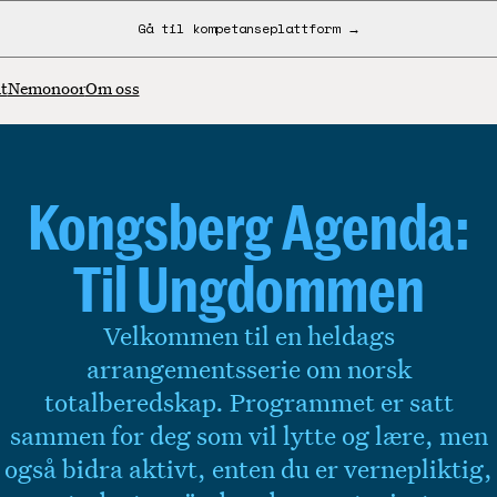
Gå til kompetanseplattform →
t
Nemonoor
Om oss
Kongsberg Agenda:
Til Ungdommen
Velkommen til en heldags
arrangementsserie om norsk
totalberedskap. Programmet er satt
sammen for deg som vil lytte og lære, men
også bidra aktivt, enten du er vernepliktig,