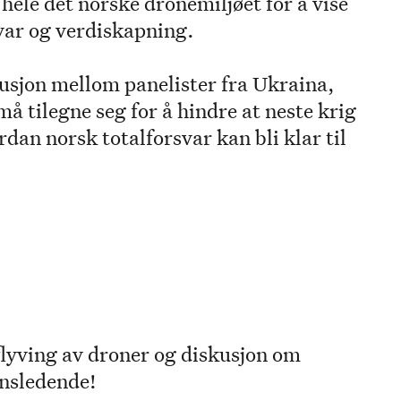
hele det norske dronemiljøet for å vise
var og verdiskapning.
kusjon mellom panelister fra Ukraina,
 tilegne seg for å hindre at neste krig
an norsk totalforsvar kan bli klar til
flyving av droner og diskusjon om
ensledende!