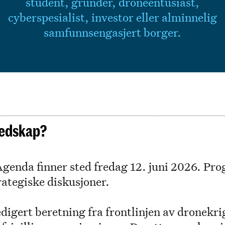
student, gründer, droneentusiast,
cyberspesialist, investor eller alminnelig
samfunnsengasjert borger.
eredskap?
nda finner sted fredag 12. juni 2026. Pro
rategiske diskusjoner.
igert beretning fra frontlinjen av dronekrig