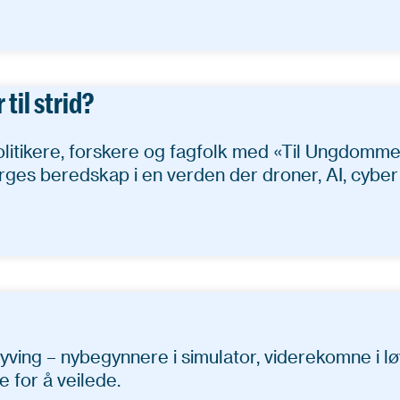
til strid?
olitikere, forskere og fagfolk med «Til Ungdomm
rges beredskap i en verden der droner, AI, cybe
flyving – nybegynnere i simulator, viderekomne i
 for å veilede.