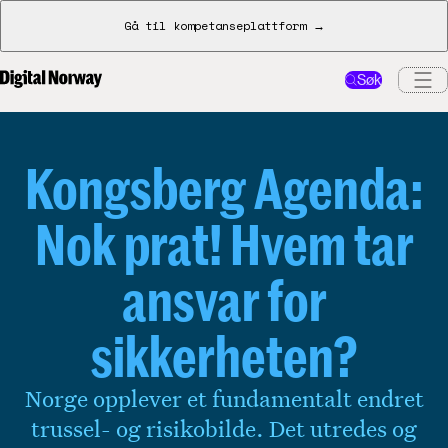
Gå til kompetanseplattform →
Søk
Kongsberg Agenda:
Nok prat! Hvem tar
ansvar for
sikkerheten?
Norge opplever et fundamentalt endret
trussel- og risikobilde. Det utredes og