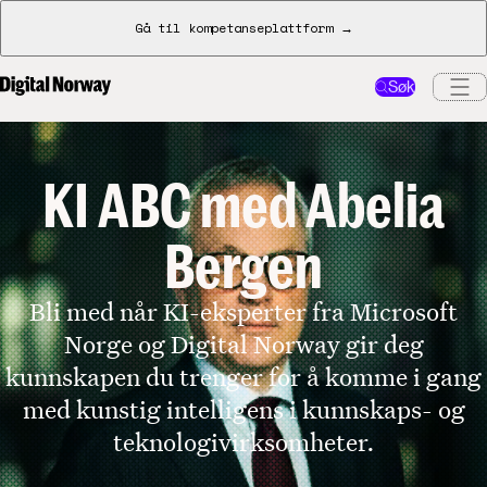
Gå til kompetanseplattform →
Søk
KI ABC med Abelia
Bergen
Bli med når KI-eksperter fra Microsoft
Norge og Digital Norway gir deg
kunnskapen du trenger for å komme i gang
med kunstig intelligens i kunnskaps- og
teknologivirksomheter.