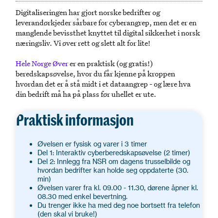
Digitaliseringen har gjort norske bedrifter og
leverandørkjeder sårbare for cyberangrep, men det er en
manglende bevissthet knyttet til digital sikkerhet i norsk
næringsliv. Vi øver rett og slett alt for lite!
Hele Norge Øver
er en praktisk (og gratis!)
beredskapsøvelse, hvor du får kjenne på kroppen
hvordan det er å stå midt i et dataangrep - og lære hva
din bedrift må ha på plass før uhellet er ute.
Praktisk informasjon
Øvelsen er fysisk og varer i 3 timer
Del 1: Interaktiv cyberberedskapsøvelse (2 timer)
Del 2: Innlegg fra NSR om dagens trusselbilde og
hvordan bedrifter kan holde seg oppdaterte (30.
min)
Øvelsen varer fra kl. 09.00 - 11.30, dørene åpner kl.
08.30 med enkel bevertning.
Du trenger ikke ha med deg noe bortsett fra telefon
(den skal vi bruke!)