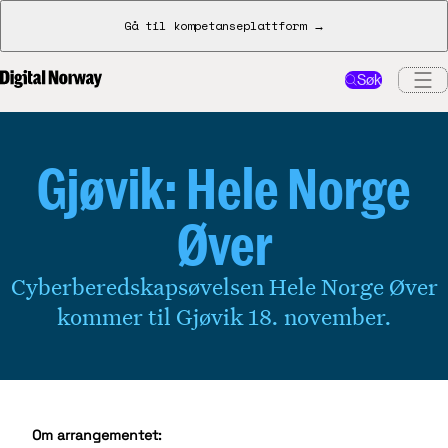
Gå til kompetanseplattform →
Søk
Gjøvik: Hele Norge
Øver
Cyberberedskapsøvelsen Hele Norge Øver
kommer til Gjøvik 18. november.
Om arrangementet: