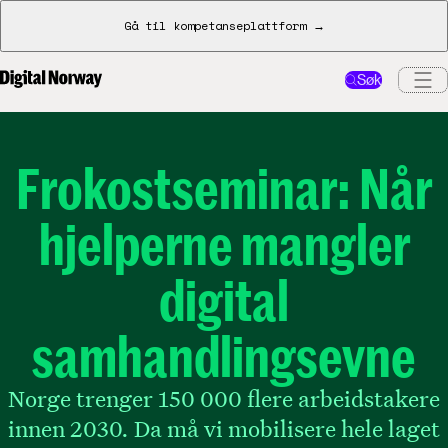
Gå til kompetanseplattform →
Søk
Frokostseminar: Når
hjelperne mangler
digital
samhandlingsevne
Norge trenger 150 000 flere arbeidstakere
innen 2030. Da må vi mobilisere hele laget