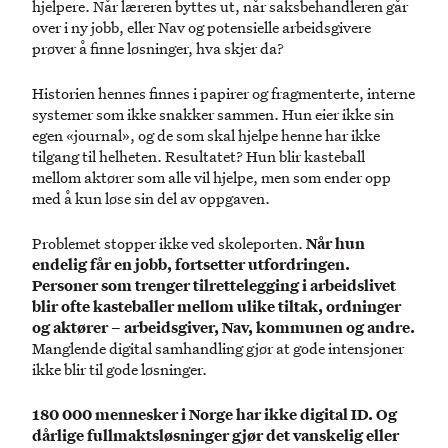
hjelpere. Når læreren byttes ut, når saksbehandleren går
over i ny jobb, eller Nav og potensielle arbeidsgivere
prøver å finne løsninger, hva skjer da?
Historien hennes finnes i papirer og fragmenterte, interne
systemer som ikke snakker sammen. Hun eier ikke sin
egen «journal», og de som skal hjelpe henne har ikke
tilgang til helheten. Resultatet? Hun blir kasteball
mellom aktører som alle vil hjelpe, men som ender opp
med å kun løse sin del av oppgaven.
Problemet stopper ikke ved skoleporten.
Når hun
endelig får en jobb, fortsetter utfordringen.
Personer som trenger tilrettelegging i arbeidslivet
blir ofte kasteballer mellom ulike tiltak, ordninger
og aktører – arbeidsgiver, Nav, kommunen og andre.
Manglende digital samhandling gjør at gode intensjoner
ikke blir til gode løsninger.
180 000 mennesker i Norge har ikke digital ID. Og
dårlige fullmaktsløsninger gjør det vanskelig eller