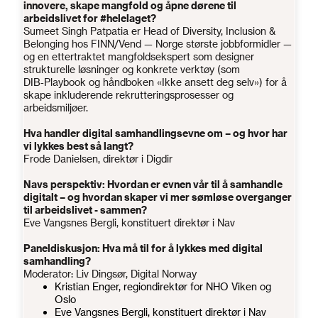
innovere, skape mangfold og åpne dørene til
arbeidslivet for #helelaget?
Sumeet Singh Patpatia er Head of Diversity, Inclusion &
Belonging hos FINN/Vend — Norge største jobbformidler —
og en ettertraktet mangfoldsekspert som designer
strukturelle løsninger og konkrete verktøy (som
DIB‑Playbook og håndboken «Ikke ansett deg selv») for å
skape inkluderende rekrutteringsprosesser og
arbeidsmiljøer.
Hva handler digital samhandlingsevne om – og hvor har
vi lykkes best så langt?
Frode Danielsen, direktør i Digdir
Navs perspektiv: Hvordan er evnen vår til å samhandle
digitalt – og hvordan skaper vi mer sømløse overganger
til arbeidslivet - sammen?
Eve Vangsnes Bergli, konstituert direktør i Nav
Paneldiskusjon: Hva må til for å lykkes med digital
samhandling?
Moderator: Liv Dingsør, Digital Norway
Kristian Enger, regiondirektør for NHO Viken og
Oslo
Eve Vangsnes Bergli, konstituert direktør i Nav