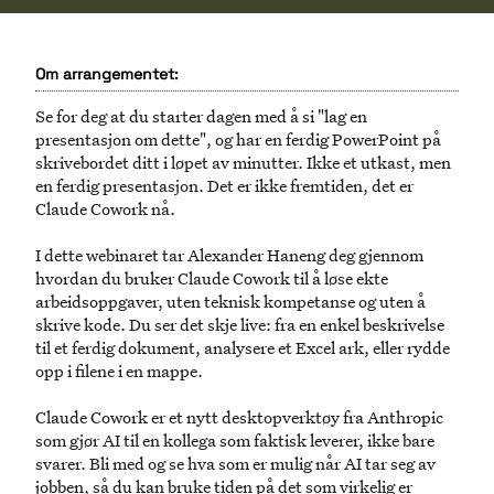
Om arrangementet:
Se for deg at du starter dagen med å si "lag en
presentasjon om dette", og har en ferdig PowerPoint på
skrivebordet ditt i løpet av minutter. Ikke et utkast, men
en ferdig presentasjon. Det er ikke fremtiden, det er
Claude Cowork nå.
I dette webinaret tar Alexander Haneng deg gjennom
hvordan du bruker Claude Cowork til å løse ekte
arbeidsoppgaver, uten teknisk kompetanse og uten å
skrive kode. Du ser det skje live: fra en enkel beskrivelse
til et ferdig dokument, analysere et Excel ark, eller rydde
opp i filene i en mappe.
Claude Cowork er et nytt desktopverktøy fra Anthropic
som gjør AI til en kollega som faktisk leverer, ikke bare
svarer. Bli med og se hva som er mulig når AI tar seg av
jobben, så du kan bruke tiden på det som virkelig er