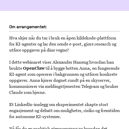
Om arrangementet:
Hva skjer når du tar i bruk en åpen kildekode-plattform
for KI-agenter og lar den sende e-post, gjøre research og
utføre oppgaver på dine vegne?
I dette webinaret viser Alexander Haneng hvordan han
brukte
OpenClaw
til å bygge botten Anna, en fungerende
KI-agent som opererer i bakgrunnen og utfører konkrete
oppgaver. Anna kjører døgnet rundt på en skyserver,
kommuniserer via meldingstjenesten Telegram og bruker
Claude som hjerne.
Et LinkedIn-innlegg om eksperimentet skapte stort
engasjement og debatt om muligheter, risiko og fremtiden
for autonome KI-systemer.
Nå får du en praktisk gjennomgang av hvordan det