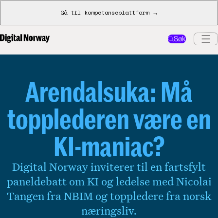
Gå til kompetanseplattform →
Søk
Arendalsuka: Må
topplederen være en
KI-maniac?
Digital Norway inviterer til en fartsfylt
paneldebatt om KI og ledelse med Nicolai
Tangen fra NBIM og toppledere fra norsk
næringsliv.